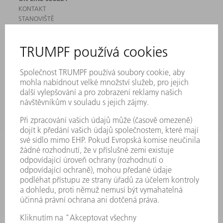
KONTAKT
STANOVIŠTĚ
AKCE A TERMÍNY
PŘIHLÁŠENÍ K ODBĚRU NEWSLETTERU
MYTRUMPF
BEZPEČNOSTNÍ LISTY
PRODUKTY
STROJE & SYSTÉMY
LASER
VÝKONOVÁ ELEKTRONIKA
ELEKTRICKÉ NÁŘADÍ
SMART FACTORY
SOFTWARE
SERVIS
POUŽITÍ
ODVĚTVÍ
SPOLEČNOST
KARIÉRA
PRACOVNÍ NABÍDKY
PROFIL PODNIKU
PŘEDSTAVENSTVO
VÝROČNÍ ZPRÁVA