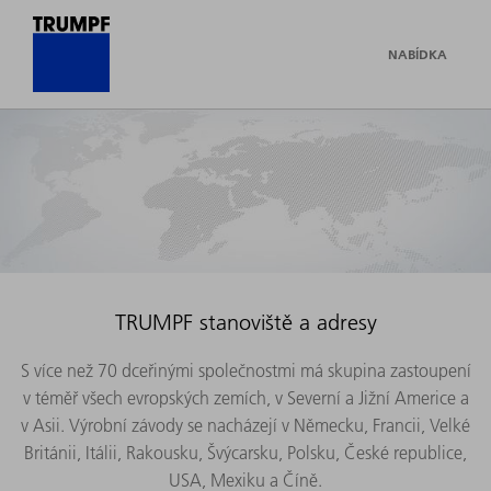
NABÍDKA
TRUMPF stanoviště a adresy
S více než 70 dceřinými společnostmi má skupina zastoupení
v téměř všech evropských zemích, v Severní a Jižní Americe a
v Asii. Výrobní závody se nacházejí v Německu, Francii, Velké
Británii, Itálii, Rakousku, Švýcarsku, Polsku, České republice,
USA, Mexiku a Číně.