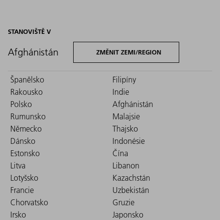
STANOVIŠTĚ V
Afghánistán
ZMĚNIT ZEMI/REGION
Španělsko
Filipíny
Rakousko
Indie
Polsko
Afghánistán
Rumunsko
Malajsie
Německo
Thajsko
Dánsko
Indonésie
Estonsko
Čína
Litva
Libanon
Lotyšsko
Kazachstán
Francie
Uzbekistán
Chorvatsko
Gruzie
Irsko
Japonsko