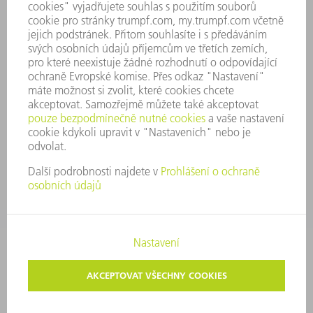
ZÁSADY SPOLEČNOSTI
SHODA
SYSTÉM UPOZORŇOVAČŮ
SECURITY
TISKOVÉ ZPRÁVY
MAGAZÍN
UDRŽITELNOST
ŽIVOTNÍ PROSTŘEDÍ & KLIMA
SOCIÁLNÍ TÉMA & SPOLEČNOST
VEDENÍ FIRMY
TIRÁŽ
OCHRANA DAT
AUTORSKÉ A ZNÁMKOVÉ PRÁVO
VOP TRUMPF PRAHA
NASTAVENÍ SOUKROMÍ
© 2026 TRUMPF