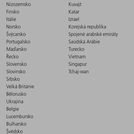
Nizozemsko
Kuvajt
Finsko
Katar
Itálie
Izrael
Norsko
Korejská republika
Švýcarsko
Spojené arabské emiráty
Portugalsko
Saúdská Arábie
Maďarsko
Turecko
Řecko
Vietnam
Slovensko
Singapur
Slovinsko
Tchaj-wan
Srbsko
Velká Británie
Bělorusko
Ukrajina
Belgie
Lucembursko
Bulharsko
Švédsko