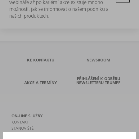
webináře až po kariérní akce existuje mnoho
možností, jak se informovat o našem podniku a
našich produktech.
KE KONTAKTU
NEWSROOM
PŘIHLÁŠENÍ K ODBĚRU
AKCE A TERMÍNY
NEWSLETTERU TRUMPF
ON-LINE SLUŽBY
KONTAKT
STANOVIŠTĚ
AKCE A TERMÍNY