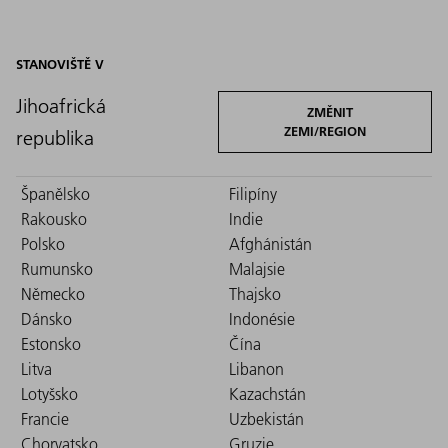
STANOVIŠTĚ V
Jihoafrická
ZMĚNIT
ZEMI/REGION
republika
Španělsko
Filipíny
Rakousko
Indie
Polsko
Afghánistán
Rumunsko
Malajsie
Německo
Thajsko
Dánsko
Indonésie
Estonsko
Čína
Litva
Libanon
Lotyšsko
Kazachstán
Francie
Uzbekistán
Chorvatsko
Gruzie