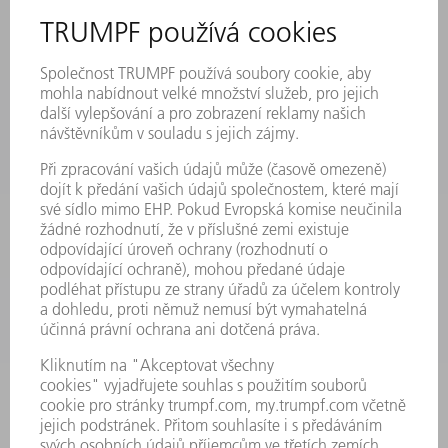
PŘIHLÁŠENÍ K ODBĚRU NEWSLETTERU
MYTRUMPF
BEZPEČNOSTNÍ LISTY
PRODUKTY
STROJE & SYSTÉMY
LASER
VÝKONOVÁ ELEKTRONIKA
ELEKTRICKÉ NÁŘADÍ
SMART FACTORY
SOFTWARE
SERVIS
POUŽITÍ
ODVĚTVÍ
SPOLEČNOST
KARIÉRA
PRACOVNÍ NABÍDKY
PROFIL PODNIKU
PŘEDSTAVENSTVO
VÝROČNÍ ZPRÁVA
ZÁSADY SPOLEČNOSTI
SHODA
SYSTÉM UPOZORŇOVAČŮ
SECURITY