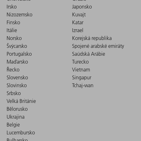
Irsko
Japonsko
Nizozemsko
Kuvajt
Finsko
Katar
Itálie
Izrael
Norsko
Korejská republika
Švýcarsko
Spojené arabské emiráty
Portugalsko
Saúdská Arábie
Maďarsko
Turecko
Řecko
Vietnam
Slovensko
Singapur
Slovinsko
Tchaj-wan
Srbsko
Velká Británie
Bělorusko
Ukrajina
Belgie
Lucembursko
Bulharsko