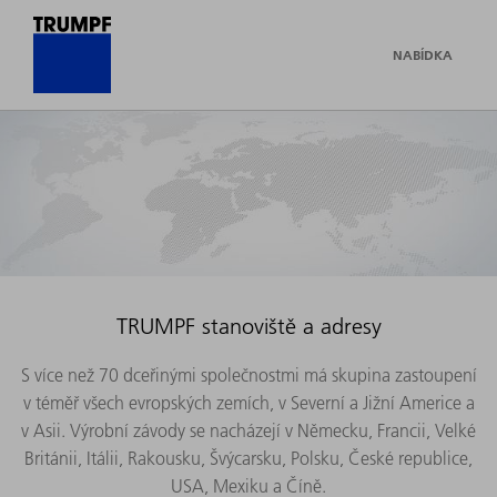
NABÍDKA
TRUMPF stanoviště a adresy
S více než 70 dceřinými společnostmi má skupina zastoupení
v téměř všech evropských zemích, v Severní a Jižní Americe a
v Asii. Výrobní závody se nacházejí v Německu, Francii, Velké
Británii, Itálii, Rakousku, Švýcarsku, Polsku, České republice,
USA, Mexiku a Číně.