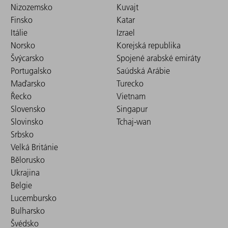
Nizozemsko
Kuvajt
Finsko
Katar
Itálie
Izrael
Norsko
Korejská republika
Švýcarsko
Spojené arabské emiráty
Portugalsko
Saúdská Arábie
Maďarsko
Turecko
Řecko
Vietnam
Slovensko
Singapur
Slovinsko
Tchaj-wan
Srbsko
Velká Británie
Bělorusko
Ukrajina
Belgie
Lucembursko
Bulharsko
Švédsko