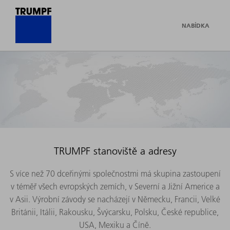
NABÍDKA
TRUMPF stanoviště a adresy
S více než 70 dceřinými společnostmi má skupina zastoupení
v téměř všech evropských zemích, v Severní a Jižní Americe a
v Asii. Výrobní závody se nacházejí v Německu, Francii, Velké
Británii, Itálii, Rakousku, Švýcarsku, Polsku, České republice,
USA, Mexiku a Číně.