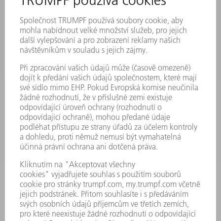
BEZPEČNOSTNÍ LISTY
PRODUKTY
STROJE & SYSTÉMY
LASER
VÝKONOVÁ ELEKTRONIKA
ELEKTRICKÉ NÁŘADÍ
SMART FACTORY
SOFTWARE
SERVIS
POUŽITÍ
ODVĚTVÍ
SPOLEČNOST
KARIÉRA
PRACOVNÍ NABÍDKY
PROFIL PODNIKU
PŘEDSTAVENSTVO
VÝROČNÍ ZPRÁVA
ZÁSADY SPOLEČNOSTI
SHODA
SYSTÉM UPOZORŇOVAČŮ
SECURITY
TISKOVÉ ZPRÁVY