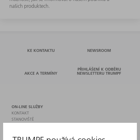
našich produktech.
KE KONTAKTU
NEWSROOM
PŘIHLÁŠENÍ K ODBĚRU
AKCE A TERMÍNY
NEWSLETTERU TRUMPF
ON-LINE SLUŽBY
KONTAKT
STANOVIŠTĚ
AKCE A TERMÍNY
PŘIHLÁŠENÍ K ODBĚRU NEWSLETTERU
MYTRUMPF