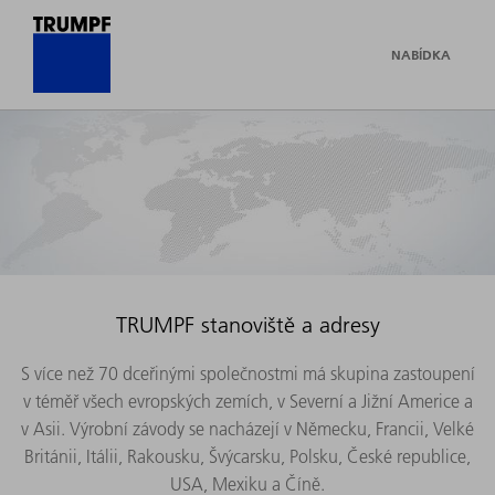
NABÍDKA
TRUMPF stanoviště a adresy
S více než 70 dceřinými společnostmi má skupina zastoupení
v téměř všech evropských zemích, v Severní a Jižní Americe a
v Asii. Výrobní závody se nacházejí v Německu, Francii, Velké
Británii, Itálii, Rakousku, Švýcarsku, Polsku, České republice,
USA, Mexiku a Číně.