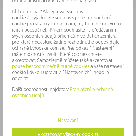
PŘEDSTAVENSTVO
VÝROČNÍ ZPRÁVA
ZÁSADY SPOLEČNOSTI
SHODA
SYSTÉM UPOZORŇOVAČŮ
SECURITY
TISKOVÉ ZPRÁVY
MAGAZÍN
UDRŽITELNOST
ŽIVOTNÍ PROSTŘEDÍ & KLIMA
SOCIÁLNÍ TÉMA & SPOLEČNOST
VEDENÍ FIRMY
TIRÁŽ
OCHRANA DAT
AUTORSKÉ A ZNÁMKOVÉ PRÁVO
VOP TRUMPF PRAHA
NASTAVENÍ SOUKROMÍ