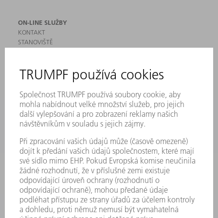
ON-LINE SLUŽBY
KONTAKT
STANOVIŠTĚ
AKCE A TERMÍNY
PŘIHLÁŠENÍ K ODBĚRU NEWSLETTERU
MYTRUMPF
BEZPEČNOSTNÍ LISTY
PRODUKTY
STROJE & SYSTÉMY
LASER
VÝKONOVÁ ELEKTRONIKA
ELEKTRICKÉ NÁŘADÍ
SMART FACTORY
SOFTWARE
SERVIS
POUŽITÍ
ODVĚTVÍ
SPOLEČNOST
KARIÉRA
PRACOVNÍ NABÍDKY
PROFIL PODNIKU