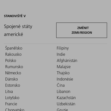
STANOVIŠTĚ V
Spojené státy
ZMĚNIT
ZEMI/REGION
americké
Španělsko
Filipíny
Rakousko
Indie
Polsko
Afghánistán
Rumunsko
Malajsie
Německo
Thajsko
Dánsko
Indonésie
Estonsko
Čína
Litva
Libanon
Lotyšsko
Kazachstán
Francie
Uzbekistán
Chorvatsko
Gruzie