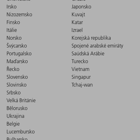
Irsko
Japonsko
Nizozemsko
Kuvajt
Finsko
Katar
Itálie
Izrael
Norsko
Korejská republika
Švýcarsko
Spojené arabské emiráty
Portugalsko
Saúdská Arábie
Maďarsko
Turecko
Řecko
Vietnam
Slovensko
Singapur
Slovinsko
Tchaj-wan
Srbsko
Velká Británie
Bělorusko
Ukrajina
Belgie
Lucembursko
Bulharsko