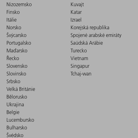
Nizozemsko
Kuvajt
Finsko
Katar
Itálie
Izrael
Norsko
Korejská republika
Švýcarsko
Spojené arabské emiráty
Portugalsko
Saúdská Arábie
Maďarsko
Turecko
Řecko
Vietnam
Slovensko
Singapur
Slovinsko
Tchaj-wan
Srbsko
Velká Británie
Bělorusko
Ukrajina
Belgie
Lucembursko
Bulharsko
Švédsko