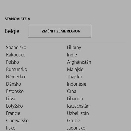
STANOVIŠTĚ V
Belgie
ZMĚNIT ZEMI/REGION
Španělsko
Filipíny
Rakousko
Indie
Polsko
Afghánistán
Rumunsko
Malajsie
Německo
Thajsko
Dánsko
Indonésie
Estonsko
Čína
Litva
Libanon
Lotyšsko
Kazachstán
Francie
Uzbekistán
Chorvatsko
Gruzie
Irsko
Japonsko