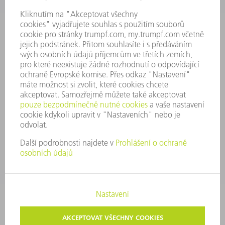
PŘEDSTAVENSTVO
VÝROČNÍ ZPRÁVA
ZÁSADY SPOLEČNOSTI
SHODA
SYSTÉM UPOZORŇOVAČŮ
SECURITY
TISKOVÉ ZPRÁVY
MAGAZÍN
UDRŽITELNOST
ŽIVOTNÍ PROSTŘEDÍ & KLIMA
SOCIÁLNÍ TÉMA & SPOLEČNOST
VEDENÍ FIRMY
TIRÁŽ
OCHRANA DAT
AUTORSKÉ A ZNÁMKOVÉ PRÁVO
VOP TRUMPF PRAHA
NASTAVENÍ SOUKROMÍ