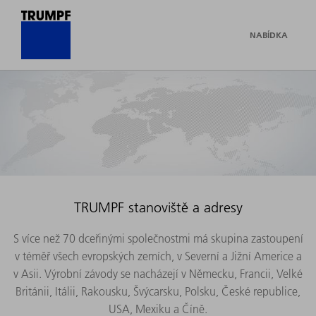
NABÍDKA
TRUMPF stanoviště a adresy
S více než 70 dceřinými společnostmi má skupina zastoupení
v téměř všech evropských zemích, v Severní a Jižní Americe a
v Asii. Výrobní závody se nacházejí v Německu, Francii, Velké
Británii, Itálii, Rakousku, Švýcarsku, Polsku, České republice,
USA, Mexiku a Číně.