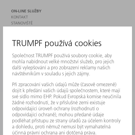
ON-LINE SLUŽBY
KONTAKT
STANOVIŠTĚ
AKCE A TERMÍNY
PŘIHLÁŠENÍ K ODBĚRU NEWSLETTERU
MYTRUMPF
BEZPEČNOSTNÍ LISTY
PRODUKTY
STROJE & SYSTÉMY
LASER
VÝKONOVÁ ELEKTRONIKA
ELEKTRICKÉ NÁŘADÍ
SMART FACTORY
SOFTWARE
SERVIS
POUŽITÍ
ODVĚTVÍ
SPOLEČNOST
KARIÉRA
PRACOVNÍ NABÍDKY
PROFIL PODNIKU