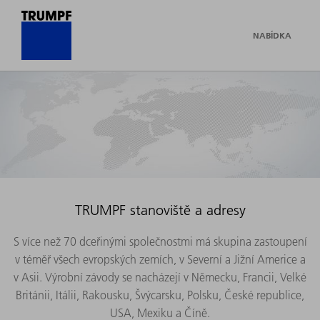
NABÍDKA
TRUMPF stanoviště a adresy
S více než 70 dceřinými společnostmi má skupina zastoupení
v téměř všech evropských zemích, v Severní a Jižní Americe a
v Asii. Výrobní závody se nacházejí v Německu, Francii, Velké
Británii, Itálii, Rakousku, Švýcarsku, Polsku, České republice,
USA, Mexiku a Číně.