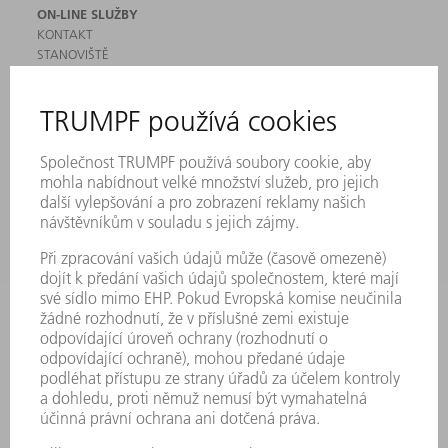
ON-LINE SLUŽBY
KONTAKT
STANOVIŠTĚ
AKCE A TERMÍNY
PŘIHLÁŠENÍ K ODBĚRU NEWSLETTERU
MYTRUMPF
BEZPEČNOSTNÍ LISTY
PRODUKTY
STROJE & SYSTÉMY
LASER
VÝKONOVÁ ELEKTRONIKA
ELEKTRICKÉ NÁŘADÍ
SMART FACTORY
SOFTWARE
SERVIS
POUŽITÍ
ODVĚTVÍ
SPOLEČNOST
KARIÉRA
PRACOVNÍ NABÍDKY
PROFIL PODNIKU
PŘEDSTAVENSTVO