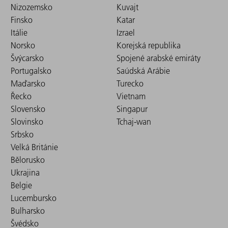
Nizozemsko
Kuvajt
Finsko
Katar
Itálie
Izrael
Norsko
Korejská republika
Švýcarsko
Spojené arabské emiráty
Portugalsko
Saúdská Arábie
Maďarsko
Turecko
Řecko
Vietnam
Slovensko
Singapur
Slovinsko
Tchaj-wan
Srbsko
Velká Británie
Bělorusko
Ukrajina
Belgie
Lucembursko
Bulharsko
Švédsko