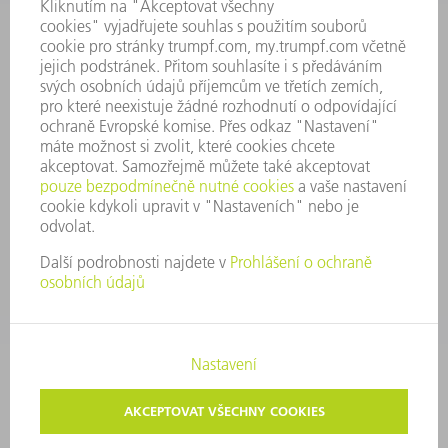
VÝROČNÍ ZPRÁVA
ZÁSADY SPOLEČNOSTI
SHODA
SYSTÉM UPOZORŇOVAČŮ
SECURITY
TISKOVÉ ZPRÁVY
MAGAZÍN
UDRŽITELNOST
ŽIVOTNÍ PROSTŘEDÍ & KLIMA
SOCIÁLNÍ TÉMA & SPOLEČNOST
VEDENÍ FIRMY
TIRÁŽ
OCHRANA DAT
AUTORSKÉ A ZNÁMKOVÉ PRÁVO
VOP TRUMPF PRAHA
NASTAVENÍ SOUKROMÍ