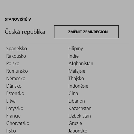
STANOVIŠTĚ V
Česká republika
ZMĚNIT ZEMI/REGION
Španělsko
Filipíny
Rakousko
Indie
Polsko
Afghánistán
Rumunsko
Malajsie
Německo
Thajsko
Dánsko
Indonésie
Estonsko
Čína
Litva
Libanon
Lotyšsko
Kazachstán
Francie
Uzbekistán
Chorvatsko
Gruzie
Irsko
Japonsko