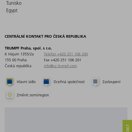
Tunisko
Egypt
CENTRÁLNÍ KONTAKT PRO ČESKÁ REPUBLIKA
TRUMPF Praha, spol. s r.o.
K Hájum 1355/2a
Telefon +420 251 106 200
155 00 Praha
Fax +420 251 106 201
Česká republika
info@cz.trumpf.com
Hlavní sídlo
Dceřiná společnost
Zastoupení
Změnit zemi/region