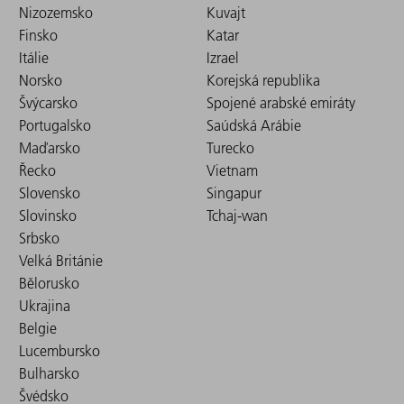
Nizozemsko
Kuvajt
Finsko
Katar
Itálie
Izrael
Norsko
Korejská republika
Švýcarsko
Spojené arabské emiráty
Portugalsko
Saúdská Arábie
Maďarsko
Turecko
Řecko
Vietnam
Slovensko
Singapur
Slovinsko
Tchaj-wan
Srbsko
Velká Británie
Bělorusko
Ukrajina
Belgie
Lucembursko
Bulharsko
Švédsko