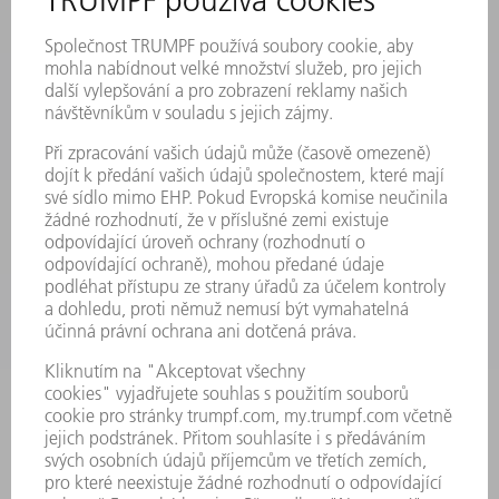
BEZPEČNOSTNÍ LISTY
PRODUKTY
STROJE & SYSTÉMY
LASER
VÝKONOVÁ ELEKTRONIKA
ELEKTRICKÉ NÁŘADÍ
SMART FACTORY
SOFTWARE
SERVIS
POUŽITÍ
ODVĚTVÍ
SPOLEČNOST
KARIÉRA
PRACOVNÍ NABÍDKY
PROFIL PODNIKU
PŘEDSTAVENSTVO
VÝROČNÍ ZPRÁVA
ZÁSADY SPOLEČNOSTI
SHODA
SYSTÉM UPOZORŇOVAČŮ
SECURITY
TISKOVÉ ZPRÁVY