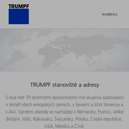
NABÍDKA
TRUMPF stanoviště a adresy
S více než 70 dceřinými společnostmi má skupina zastoupení
v téměř všech evropských zemích, v Severní a Jižní Americe a
v Asii. Výrobní závody se nacházejí v Německu, Francii, Velké
Británii, Itálii, Rakousku, Švýcarsku, Polsku, České republice,
USA, Mexiku a Číně.