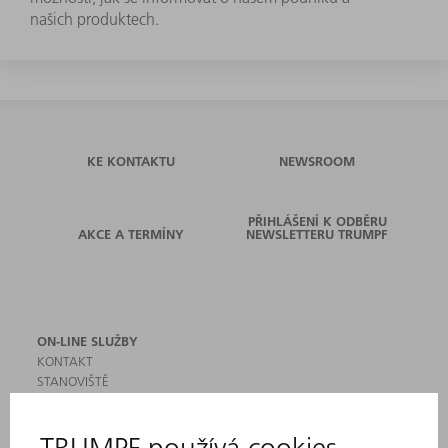
našich produktech.
KE KONTAKTU
NEWSROOM
PŘIHLÁŠENÍ K ODBĚRU
AKCE A TERMÍNY
NEWSLETTERU TRUMPF
ON-LINE SLUŽBY
KONTAKT
STANOVIŠTĚ
AKCE A TERMÍNY
PŘIHLÁŠENÍ K ODBĚRU NEWSLETTERU
MYTRUMPF