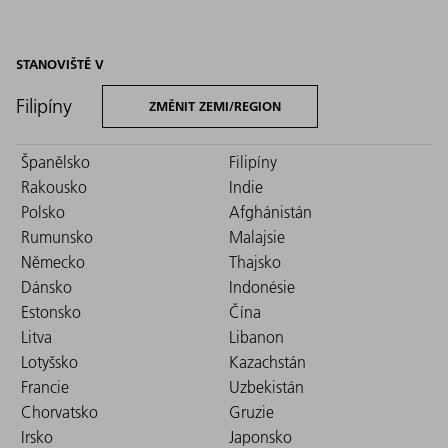
STANOVIŠTĚ V
Filipíny
ZMĚNIT ZEMI/REGION
Španělsko
Filipíny
Rakousko
Indie
Polsko
Afghánistán
Rumunsko
Malajsie
Německo
Thajsko
Dánsko
Indonésie
Estonsko
Čína
Litva
Libanon
Lotyšsko
Kazachstán
Francie
Uzbekistán
Chorvatsko
Gruzie
Irsko
Japonsko