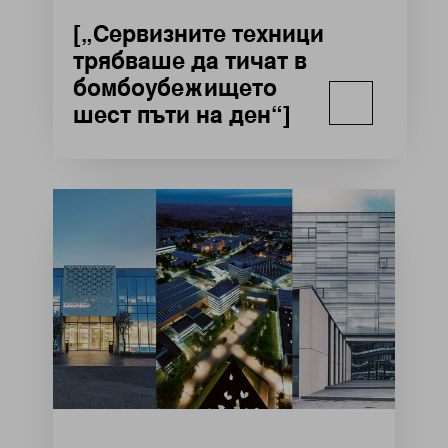
[„Сервизните техници
трябваше да тичат в
бомбоубежището
шест пъти на ден“]