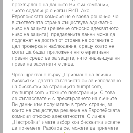
СИЛОВА ЕЛЕКТРОНИКА
ЕЛЕКТРИЧЕСКИ ИНСТРУМЕНТИ
SMART FACTORY
СОФТУЕР
УСЛУГИ
ПРИЛОЖЕНИЯ
ОТРАСЛИ
КОМПАНИЯТА
КАРИЕРИ
СВОБОДНИ ПОЗИЦИИ
ПРОФИЛ НА КОМПАНИЯТА
УПРАВИТЕЛЕН СЪВЕТ
ГОДИШЕН ДОКЛАД
БИЗНЕС ПРИНЦИПИ
СЪОТВЕТСТВИЕ
СИСТЕМА ЗА ПОДАВАНЕ НА СИГНАЛИ
SECURITY
ПРЕССЪОБЩЕНИЯ
СПИСАНИЯ
УСТОЙЧИВОСТ
КЛИМАТ И ОКОЛНА СРЕДА
СОЦИАЛНИ ВЪПРОСИ И ОБЩЕСТВО
УПРАВЛЕНИЕ НА КОМПАНИЯТА