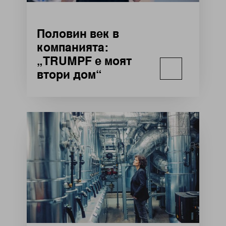
Половин век в
компанията:
„TRUMPF е моят
втори дом“