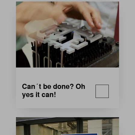
Can´t be done? Oh
yes it can!