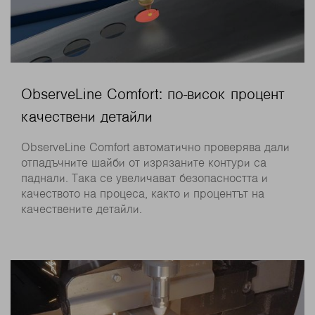
ObserveLine Comfort: по-висок процент
качествени детайли
ObserveLine Comfort автоматично проверява дали
отпадъчните шайби от изрязаните контури са
паднали. Така се увеличават безопасността и
качеството на процеса, както и процентът на
качествените детайли.