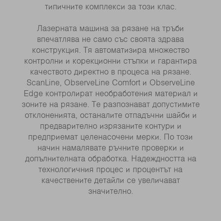
типичните комплекси за този клас.
Лазерната машина за рязане на тръби
впечатлява не само със своята здрава
конструкция. Тя автоматизира множество
контролни и корекционни стъпки и гарантира
качеството директно в процеса на рязане.
ScanLine, ObserveLine Comfort и ObserveLine
Edge контролират необработения материал и
зоните на рязане. Те разпознават допустимите
отклоненията, останалите отпадъчни шайби и
предварително изрязаните контури и
предприемат целенасочени мерки. По този
начин намалявате ръчните проверки и
допълнителната обработка. Надеждността на
технологичния процес и процентът на
качествените детайли се увеличават
значително.