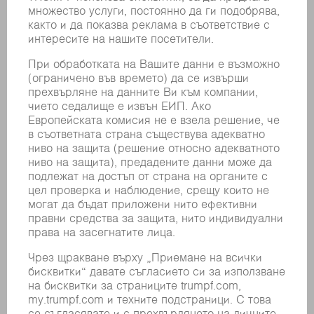
Приспособление за защита
от пръски – чисти кръгли тръби
Устройството за защита от пръски за
кръгли тръби гарантира, че вътрешните
страни на тръбата са чисти – това
спестява повторна работа.