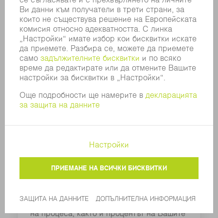
ObserveLine Comfort –
повече сигурност и качество
Автоматично проверява дали
отпадъчните шайби от изрязаните
контури са паднали в тръбата. Така се
увеличават безопасността и качеството
на процеса, както и процентът на Вашите