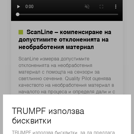
ScanLine – компенсиране на
допустимите отклоненията на
необработения материал
ScanLine измерва допустимите
отклоненията на необработения
материал с помощта на сензори за
светлинно сечение. Quality Pilot оценява
качеството на необработения материал в
началото на процеса и определя дали и с
каква честота ScanLine ще извършва
измервания. По този начин избягвате
ненужни цикли на измерване, спестявате
време и същевременно гарантирате
качеството на детайлите.