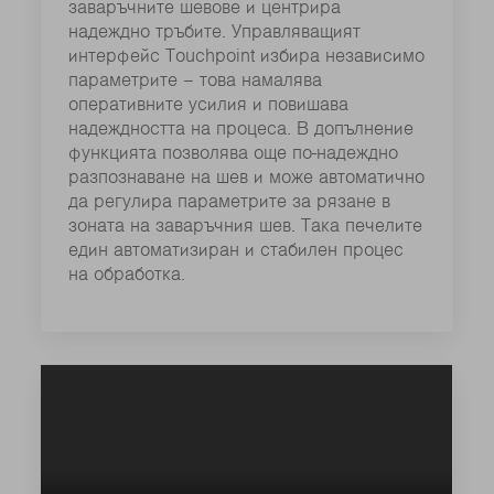
заваръчните шевове и центрира
надеждно тръбите. Управляващият
интерфейс Touchpoint избира независимо
параметрите – това намалява
оперативните усилия и повишава
надеждността на процеса. В допълнение
функцията позволява още по-надеждно
разпознаване на шев и може автоматично
да регулира параметрите за рязане в
зоната на заваръчния шев. Така печелите
един автоматизиран и стабилен процес
на обработка.