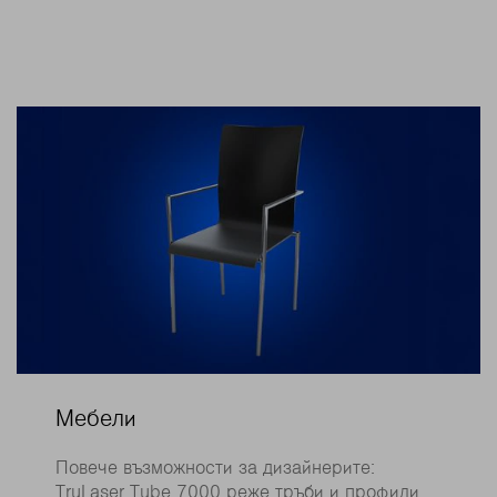
Мебели
Повече възможности за дизайнерите:
TruLaser Tube 7000 реже тръби и профили