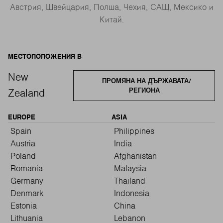
Австрия, Швейцария, Полша, Чехия, САЩ, Мексико и
Китай.
МЕСТОПОЛОЖЕНИЯ В
New
ПРОМЯНА НА ДЪРЖАВАТА/
РЕГИОНА
Zealand
EUROPE
ASIA
Spain
Philippines
Austria
India
Poland
Afghanistan
Romania
Malaysia
Germany
Thailand
Denmark
Indonesia
Estonia
China
Lithuania
Lebanon