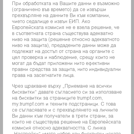
МАШИНИ & СИСТЕМИ
ЛАЗЕР
СИЛОВА ЕЛЕКТРОНИКА
ЕЛЕКТРИЧЕСКИ ИНСТРУМЕНТИ
SMART FACTORY
СОФТУЕР
УСЛУГИ
ПРИЛОЖЕНИЯ
ОТРАСЛИ
КОМПАНИЯТА
КАРИЕРИ
СВОБОДНИ ПОЗИЦИИ
ПРОФИЛ НА КОМПАНИЯТА
УПРАВИТЕЛЕН СЪВЕТ
ГОДИШЕН ДОКЛАД
БИЗНЕС ПРИНЦИПИ
СЪОТВЕТСТВИЕ
СИСТЕМА ЗА ПОДАВАНЕ НА СИГНАЛИ
SECURITY
ПРЕССЪОБЩЕНИЯ
СПИСАНИЯ
УСТОЙЧИВОСТ
КЛИМАТ И ОКОЛНА СРЕДА