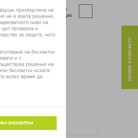
INDUSTRIELLE SUARL (B.I.N.I.)
Appartement 206 Résidence Byzance
Bloc A - Rue Lac Windermer, Les Berges
du Lac
1053 Tunis
СЕРВИЗ И КОНТАКТИ