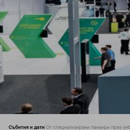
Събития и дати
От специализирани панаири през уеб