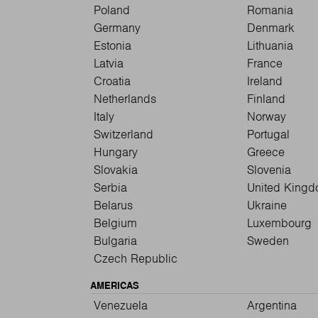
Poland
Romania
Germany
Denmark
Estonia
Lithuania
Latvia
France
Croatia
Ireland
Netherlands
Finland
Italy
Norway
Switzerland
Portugal
Hungary
Greece
Slovakia
Slovenia
Serbia
United King
Belarus
Ukraine
Belgium
Luxembourg
Bulgaria
Sweden
Czech Republic
AMERICAS
Venezuela
Argentina