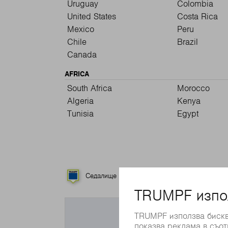
Uruguay
Colombia
United States
Costa Rica
Mexico
Peru
Chile
Brazil
Canada
AFRICA
South Africa
Morocco
Algeria
Kenya
Tunisia
Egypt
Седалище
Дъщерни дружества