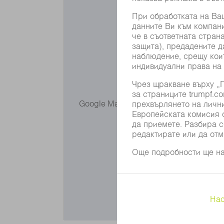
Искате да изп
Google Maps не Ви се показва, понеж
адаптирайте Ваши