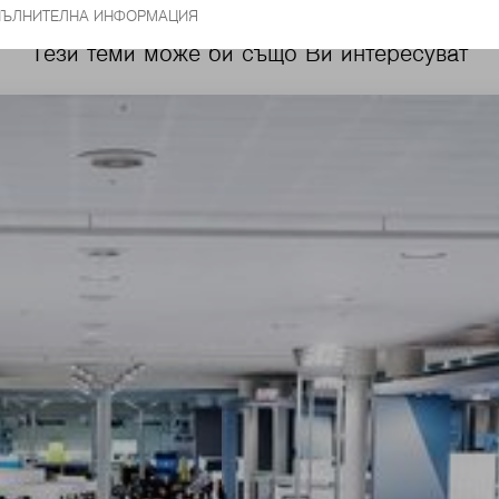
Тези теми може би също Ви интересуват