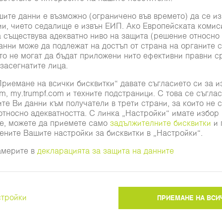
олзвате Google Maps?
е не сте се съгласили с бисквитките ни. Моля,
те
Настройки частна сфера
.