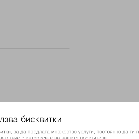
Представителство
Промяна на държавата/региона