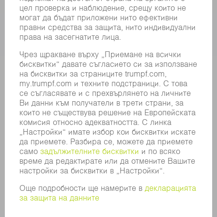
КОМПАНИЯТА
КАРИЕРИ
СВОБОДНИ ПОЗИЦИИ
ПРОФИЛ НА КОМПАНИЯТА
УПРАВИТЕЛЕН СЪВЕТ
ГОДИШЕН ДОКЛАД
БИЗНЕС ПРИНЦИПИ
СЪОТВЕТСТВИЕ
СИСТЕМА ЗА ПОДАВАНЕ НА СИГНАЛИ
SECURITY
ПРЕССЪОБЩЕНИЯ
СПИСАНИЯ
УСТОЙЧИВОСТ
КЛИМАТ И ОКОЛНА СРЕДА
СОЦИАЛНИ ВЪПРОСИ И ОБЩЕСТВО
УПРАВЛЕНИЕ НА КОМПАНИЯТА