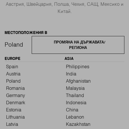
Австрия, Швейцария, Полша, Чехия, САЩ, Мексико и
Китай.
МЕСТОПОЛОЖЕНИЯ В
ПРОМЯНА НА ДЪРЖАВАТА/
Poland
РЕГИОНА
EUROPE
ASIA
Spain
Philippines
Austria
India
Poland
Afghanistan
Romania
Malaysia
Germany
Thailand
Denmark
Indonesia
Estonia
China
Lithuania
Lebanon
Latvia
Kazakhstan