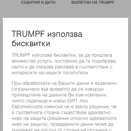
СЪБИТИЯ И ДАТИ
БЮЛЕТИН НА TRUMPF
ОНЛАЙН УСЛУГИ
КОНТАКТИ
ФИЛИАЛИ
СЪБИТИЯ И ДАТИ
РЕГИСТРИРАНЕ ЗА БЮЛЕТИН
MYTRUMPF
ИНФОРМАЦИОННИ ЛИСТОВЕ ЗА БЕЗОПАСНОСТ
ПРОДУКТИ
МАШИНИ & СИСТЕМИ
ЛАЗЕР
СИЛОВА ЕЛЕКТРОНИКА
ЕЛЕКТРИЧЕСКИ ИНСТРУМЕНТИ
SMART FACTORY
СОФТУЕР
УСЛУГИ
ПРИЛОЖЕНИЯ
ОТРАСЛИ