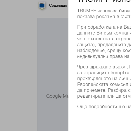
Седалище
Дъщерни дружества
Искате да изп
Google Maps не Ви се показва, понеж
адаптирайте Ваши