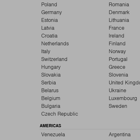
Poland
Romania
Germany
Denmark
Estonia
Lithuania
Latvia
France
Croatia
Ireland
Netherlands
Finland
Italy
Norway
Switzerland
Portugal
Hungary
Greece
Slovakia
Slovenia
Serbia
United King
Belarus
Ukraine
Belgium
Luxembourg
Bulgaria
Sweden
Czech Republic
AMERICAS
Venezuela
Argentina