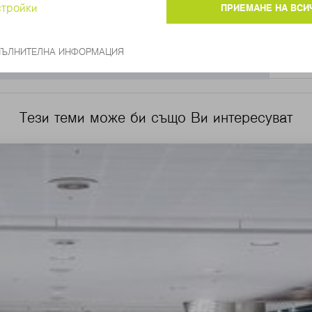
Тези теми може би също Ви интересуват