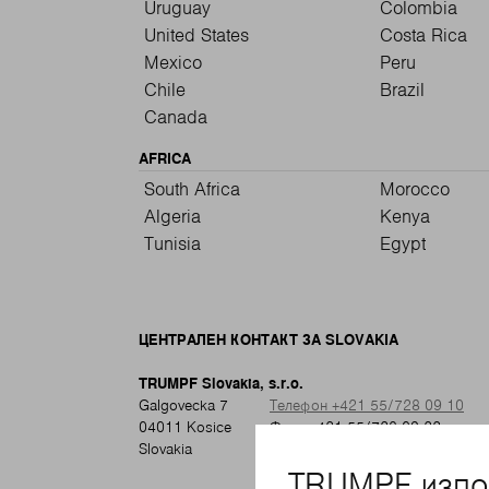
Uruguay
Colombia
United States
Costa Rica
Mexico
Peru
Chile
Brazil
Canada
AFRICA
South Africa
Morocco
Algeria
Kenya
Tunisia
Egypt
ЦЕНТРАЛЕН КОНТАКТ ЗА SLOVAKIA
TRUMPF Slovakia, s.r.o.
Galgovecka 7
Телефон +421 55/728 09 10
04011 Kosice
Факс +421 55/728 09 22
Slovakia
info@sk.trumpf.com