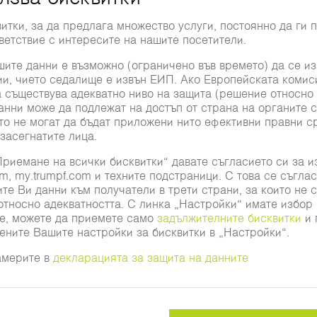
Представителство
Промяна на държавата/региона
олзвате Google Maps?
е не сте се съгласили с бисквитките ни. Моля,
те
Настройки частна сфера
.