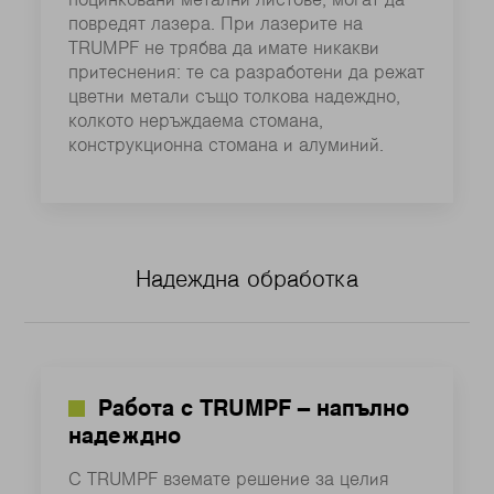
поцинковани метални листове, могат да
повредят лазера. При лазерите на
TRUMPF не трябва да имате никакви
притеснения: те са разработени да режат
цветни метали също толкова надеждно,
колкото неръждаема стомана,
конструкционна стомана и алуминий.
Надеждна обработка
Работа с TRUMPF – напълно
надеждно
С TRUMPF вземате решение за целия