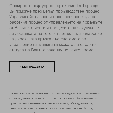
Обширното софтуерно портфолио TruTops ще
Ви помогне през целия производствен процес.
Управлявайте лесно и целенасочено хода на
работния процес от управлението на поръчките
от Вашите клиенти и процесите на закупуване
до доставката на готовия детайл. Благодарение
на директната връзка със системата за
управление на машината можете да следите
статуса на Вашите задания по всяко време.
КЪМ ПРОДУКТА
Възможни са отклонения от този продуктов асортимент и
от тези данни в зависимост от държавата. Запазваме си
правото на изменения в технологията, оборудването,
цената или предложението за окомплектоване. Моля,