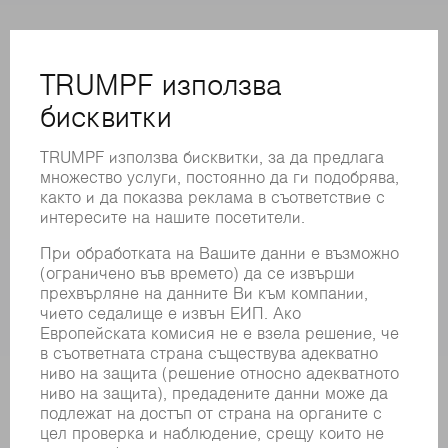
ОНЛАЙН УСЛУГИ
КОНТАКТИ
ФИЛИАЛИ
СЪБИТИЯ И ДАТИ
РЕГИСТРИРАНЕ ЗА БЮЛЕТИН
MYTRUMPF
ИНФОРМАЦИОННИ ЛИСТОВЕ ЗА БЕЗОПАСНОСТ
ПРОДУКТИ
МАШИНИ & СИСТЕМИ
ЛАЗЕР
СИЛОВА ЕЛЕКТРОНИКА
ЕЛЕКТРИЧЕСКИ ИНСТРУМЕНТИ
SMART FACTORY
СОФТУЕР
УСЛУГИ
ПРИЛОЖЕНИЯ
ОТРАСЛИ
КОМПАНИЯТА
КАРИЕРИ