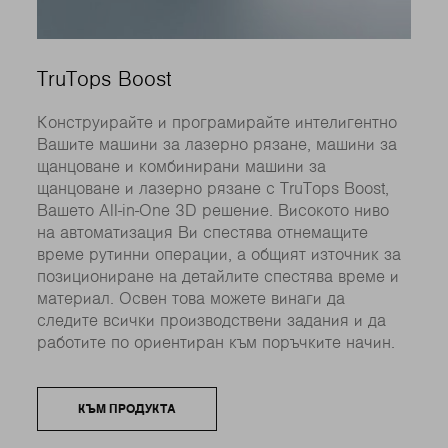
TruTops Boost
Конструирайте и програмирайте интелигентно
Вашите машини за лазерно рязане, машини за
щанцоване и комбинирани машини за
щанцоване и лазерно рязане с TruTops Boost,
Вашето All-in-One 3D решение. Високото ниво
на автоматизация Ви спестява отнемащите
време рутинни операции, а общият източник за
позициониране на детайлите спестява време и
материал. Освен това можете винаги да
следите всички производствени задания и да
работите по ориентиран към поръчките начин.
КЪМ ПРОДУКТА