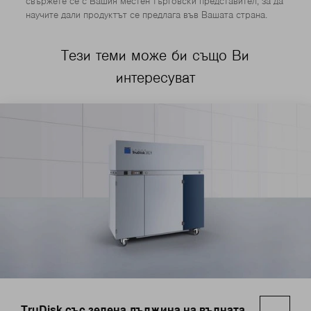
свържете се с Вашия местен търговски представител, за да
научите дали продуктът се предлага във Вашата страна.
Тези теми може би също Ви
интересуват
TruDisk със зелена дължина на вълната