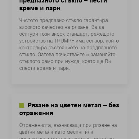
предпазното стъкло – пести
време и пари
Чистото предпазно стъкло гарантира
високото качество на рязане. За да
осигури този висок стандарт, режещото
устройство на TRUMPF има сензор, който
контролира състоянието на предпазното
стъкло. Затова почиствайте и заменяйте
стъклото само при нужда, което ще Ви
спести време и пари.
Рязане на цветен метал – без
отражения
Отраженията, възникващи при рязане на
цветни метали като месинг или