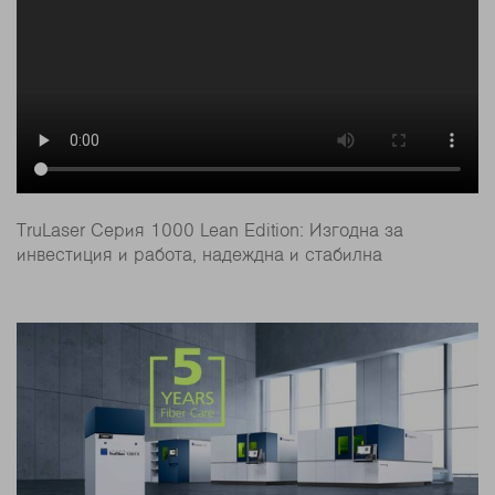
TruLaser Серия 1000 Lean Edition: Изгодна за
инвестиция и работа, надеждна и стабилна