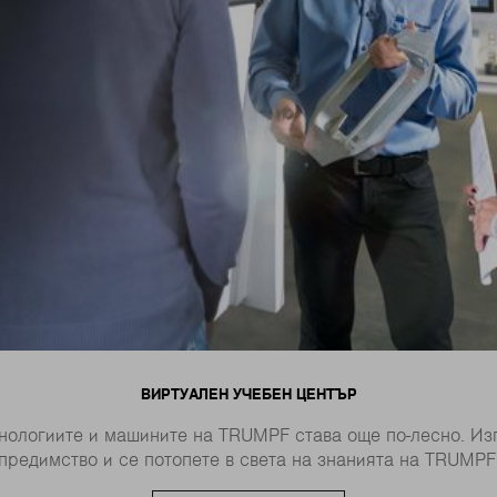
ВИРТУАЛЕН УЧЕБЕН ЦЕНТЪР
хнологиите и машините на TRUMPF става още по-лесно. Из
предимство и се потопете в света на знанията на TRUMPF