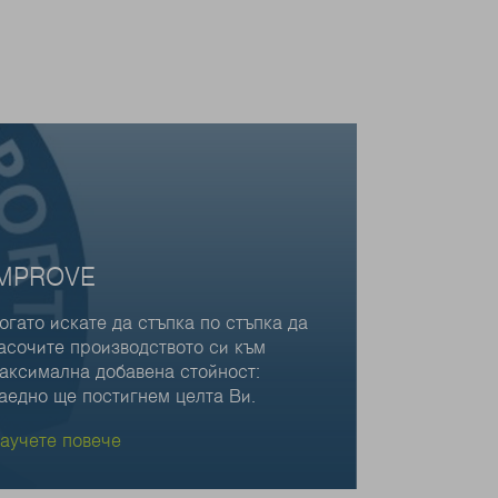
IMPROVE
огато искате да стъпка по стъпка да
асочите производството си към
аксимална добавена стойност:
аедно ще постигнем целта Ви.
аучете повече