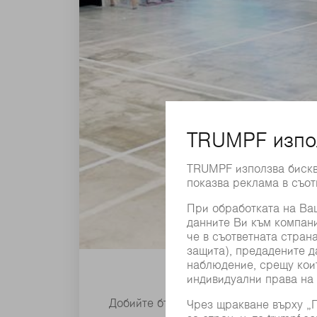
Добийте бързо представа за възможн