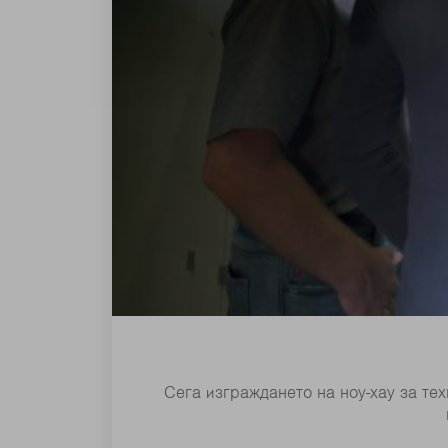
Сега изграждането на ноу-хау за те