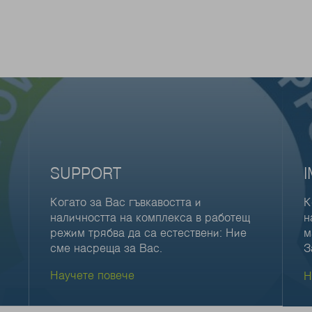
SUPPORT
Когато за Вас гъвкавостта и
К
наличността на комплекса в работещ
н
режим трябва да са естествени: Ние
м
сме насреща за Вас.
З
Научете повече
Н