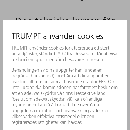
2020–idag
Den tekniska kursen för
de kommande 100 åren
är satt