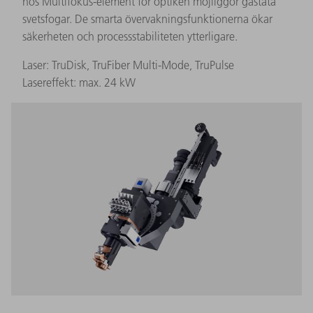
hos Multifokus-element för optiken möjliggör gastäta
svetsfogar. De smarta övervakningsfunktionerna ökar
säkerheten och processstabiliteten ytterligare.
Laser: TruDisk, TruFiber Multi-Mode, TruPulse
Lasereffekt: max. 24 kW