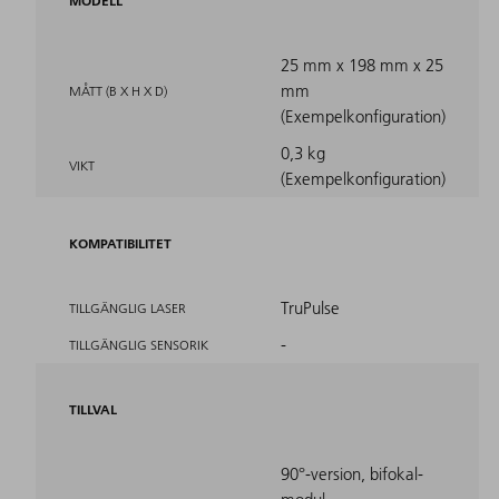
MODELL
25 mm x 198 mm x 25
mm
MÅTT (B X H X D)
(Exempelkonfiguration)
0,3 kg
VIKT
(Exempelkonfiguration)
KOMPATIBILITET
TruPulse
TILLGÄNGLIG LASER
-
TILLGÄNGLIG SENSORIK
TILLVAL
90°-version, bifokal-