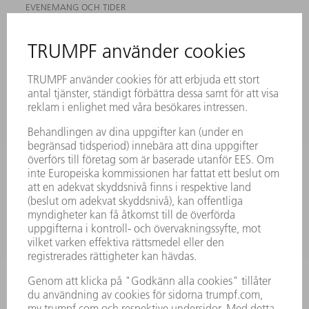
EVENEMANG OCH TIDER
REGISTRERING FÖR NYHETSBREV
MYTRUMPF
SÄKERHETSDATABLAD
PRODUKTER
MASKINER & SYSTEM
LASER
KRAFTELEKTRONIK
ELVERKTYG
SMART FACTORY
MJUKVARA
SERVICES
TILLÄMPNINGAR
BRANSCHER
FÖRETAG
KARRIÄR
LEDIGA TJÄNSTER
FÖRETAGSPROFIL
STYRELSE
VERKSAMHETSBERÄTTELSE
FÖRETAGSPRINCIPER
ÖVERENSSTÄMMELSE