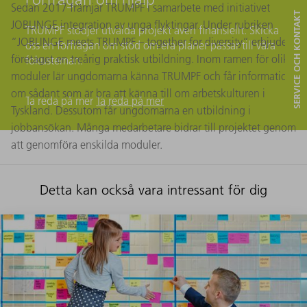
Sedan 2017 främjar TRUMPF i samarbete med initiativet
SERVICE OCH KONTAKT
JOBLINGE integration av unga flyktingar. Under rubriken
TRUMPF stödjer utvalda projekt även finansiellt. Skicka
“JOBLINGE meets TRUMPF – together for diversity“ erbjuder
oss en förfrågan om stöd om era planer passar till våra
företaget en treårig praktisk utbildning. Inom ramen för olika
fokusteman.
moduler lär ungdomarna känna TRUMPF och får information
om sådant som är bra att känna till om arbetskulturen i
Ta reda på mer
Ta reda på mer
Tyskland. Dessutom får ungdomarna en utbildning i
jobbansökan. Många medarbetare bidrar till projektet genom
att genomföra enskilda moduler.
Detta kan också vara intressant för dig