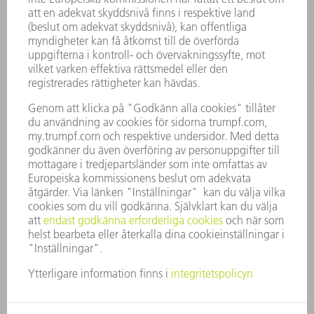
BRANSCHER
FÖRETAG
KARRIÄR
LEDIGA TJÄNSTER
FÖRETAGSPROFIL
STYRELSE
VERKSAMHETSBERÄTTELSE
FÖRETAGSPRINCIPER
ÖVERENSSTÄMMELSE
RÅDGIVARSYSTEM
SECURITY
PRESSMEDDELANDEN
MAGASIN
HÅLLBARHET
MILJÖ & KLIMAT
SOCIALT & SAMHÄLLE
FÖRETAGSMANAGEMENT