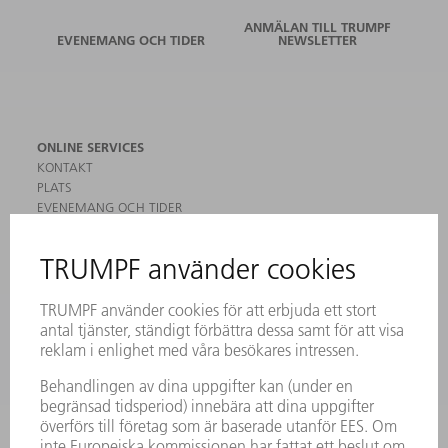
ANMÄLAN TILL TRUMPF
EVENEMANG OCH TIDER
NEWSLETTER
ONLINE SERVICES
KONTAKT
PLATS
EVENEMANG OCH TIDER
REGISTRERING FÖR NYHETSBREV
MYTRUMPF
SÄKERHETSDATABLAD
PRODUKTER
MASKINER & SYSTEM
LASER
KRAFTELEKTRONIK
ELVERKTYG
SMART FACTORY
MJUKVARA
SERVICES
TILLÄMPNINGAR