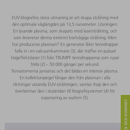
EUV-litografins stora utmaning är att skapa strålning med
den optimala våglängden på 13,5 nanometer. Lösningen:
En lysande plasma, som skapats med laserstrålning, och
som levererar denna extremt kortvågiga strålning. Men
hur produceras plasman? En generator låter tenndroppar
falla in i en vakuumkammare (3), där träffar en pulsad
högeffektslaser (1) från TRUMPF tenndropparna som rusar
förbi (2) – 50 000 gånger per sekund.
Tennatomerna joniseras och det bildas en intensiv plasma.
En kollektorspegel fångar den från plasman i alla
riktningar utsända EUV-strålningen, samlar ihop den och
överlämnar den i slutändan till litografisystemet (4) för
exponering av wafern (5).
SERVICE OCH KONTAKT