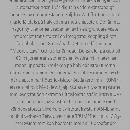
automatiseringen i vår digitala värld ökar ständigt
behovet av datorprestanda. Följden: Allt fler transistorer
måste få plats på halvledarna inuti chipseten. Det är inte
något nytt fenomen, redan en av Intels grundare visste
att antalet transistorer i en integrerad kopplingskrets
fördubblas var 18:e månad. Detta har fått namnet
”Moore's Law” och gäller än idag. Densiteter på upp till
100 miljoner transistorer på en kvadratmillimeter har
redan uppnåtts. Storleken på halvledarstrukturerna
närmar sig atomdimensionerna. Vid tillverkningen av de
här chipsen har högeffektslaserförstärkare från TRUMPF
en central roll: Med dess hjälp skapas en lysande plasma
som levererar den extrema ultravioletta strålningen (EUV)
för exponering av substratet. I nära samarbete med
världens största tillverkare av litografisystem ASML samt
optiktillverkaren Zeiss utvecklade TRUMPF ett unikt CO
-
2
lasersystem som kan bearbeta mer än 100 wafer per