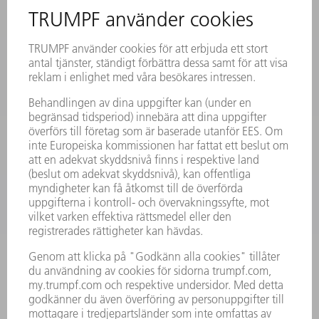
MYTRUMPF
SÄKERHETSDATABLAD
PRODUKTER
MASKINER & SYSTEM
LASER
KRAFTELEKTRONIK
ELVERKTYG
SMART FACTORY
MJUKVARA
SERVICES
TILLÄMPNINGAR
BRANSCHER
FÖRETAG
KARRIÄR
LEDIGA TJÄNSTER
FÖRETAGSPROFIL
STYRELSE
VERKSAMHETSBERÄTTELSE
FÖRETAGSPRINCIPER
ÖVERENSSTÄMMELSE
RÅDGIVARSYSTEM
SECURITY
PRESSMEDDELANDEN