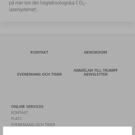
på mer om det högteknologiska CO
-
2
lasersystemet.
KONTAKT
NEWSROOM
ANMÄLAN TILL TRUMPF
EVENEMANG OCH TIDER
NEWSLETTER
ONLINE SERVICES
KONTAKT
PLATS
EVENEMANG OCH TIDER
REGISTRERING FÖR NYHETSBREV