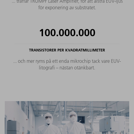
... träffar TRUMPF Laser Amplifier, för att alstra EUV-ljus
för exponering av substratet.
100.000.000
TRANSISTORER PER KVADRATMILLIMETER
... och mer ryms på ett enda mikrochip tack vare EUV-
litografi – nästan otänkbart.