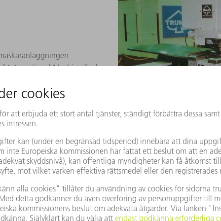
asmaskäranläggningen
å International Machine Tool
, nibbling och plasmaskärning.
 eftersom laserns effektstyrka