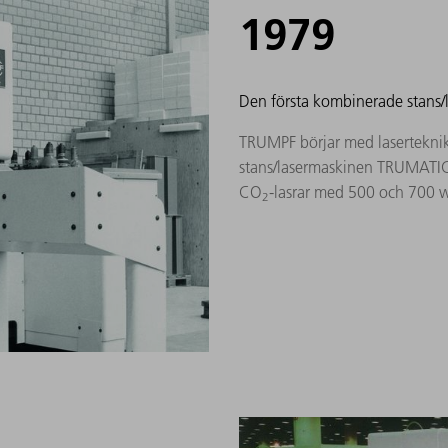
1979
Den första kombinerade stans/
TRUMPF börjar med laserteknik
stans/lasermaskinen TRUMATIC
CO
-lasrar med 500 och 700 w
2