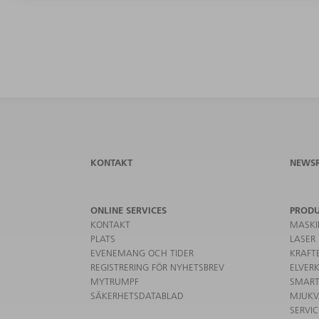
KONTAKT
NEWS
ONLINE SERVICES
PROD
KONTAKT
MASKI
PLATS
LASER
EVENEMANG OCH TIDER
KRAFT
REGISTRERING FÖR NYHETSBREV
ELVER
MYTRUMPF
SMART
SÄKERHETSDATABLAD
MJUKV
SERVI