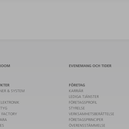
ROOM
EVENEMANG OCH TIDER
UKTER
FÖRETAG
NER & SYSTEM
KARRIÄR
LEDIGA TJÄNSTER
ELEKTRONIK
FÖRETAGSPROFIL
KTYG
STYRELSE
 FACTORY
VERKSAMHETSBERÄTTELSE
ARA
FÖRETAGSPRINCIPER
CES
ÖVERENSSTÄMMELSE