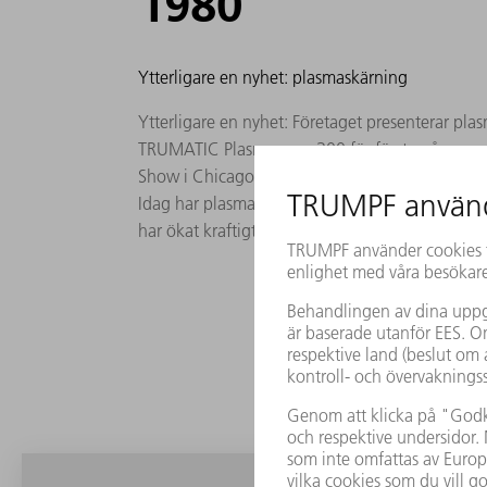
1980
Ytterligare en nyhet: plasmaskärning
Ytterligare en nyhet: Företaget presenterar pl
TRUMATIC Plasmapress 300 för första gången p
Show i Chicago. Plasmapress förenar stansning
Idag har plasmaskärning nästan ingen betydelse
har ökat kraftigt.