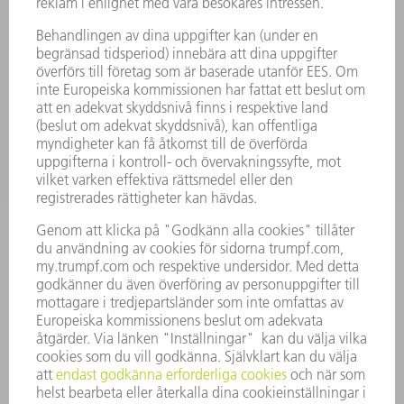
KRAFTELEKTRONIK
ELVERKTYG
SMART FACTORY
MJUKVARA
SERVICES
TILLÄMPNINGAR
BRANSCHER
FÖRETAG
KARRIÄR
LEDIGA TJÄNSTER
FÖRETAGSPROFIL
STYRELSE
VERKSAMHETSBERÄTTELSE
FÖRETAGSPRINCIPER
ÖVERENSSTÄMMELSE
RÅDGIVARSYSTEM
SECURITY
PRESSMEDDELANDEN
MAGASIN
HÅLLBARHET
MILJÖ & KLIMAT
SOCIALT & SAMHÄLLE
FÖRETAGSMANAGEMENT