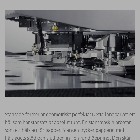
Stansade former är geometriskt perfekta: Detta innebär att ett
hål som har stansats är absolut runt. En stansmaskin arbetar
som ett hålslag för papper. Stansen trycker papperet mot
hålslagets stöd och slutligen in i en rund öppning. Den skär