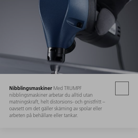
Nibblingsmaskiner
Med TRUMPF
nibblingsmaskiner arbetar du alltid utan
matningskraft, helt distorsions- och gnistfritt –
oavsett om det gäller skärning av spolar eller
arbeten på behållare eller tankar.