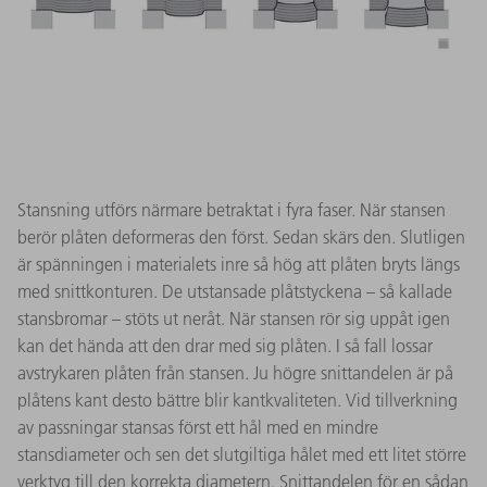
Stansning utförs närmare betraktat i fyra faser. När stansen
berör plåten deformeras den först. Sedan skärs den. Slutligen
är spänningen i materialets inre så hög att plåten bryts längs
med snittkonturen. De utstansade plåtstyckena – så kallade
stansbromar – stöts ut neråt. När stansen rör sig uppåt igen
kan det hända att den drar med sig plåten. I så fall lossar
avstrykaren plåten från stansen. Ju högre snittandelen är på
plåtens kant desto bättre blir kantkvaliteten. Vid tillverkning
av passningar stansas först ett hål med en mindre
stansdiameter och sen det slutgiltiga hålet med ett litet större
verktyg till den korrekta diametern. Snittandelen för en sådan