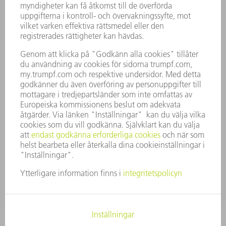
KARRIÄR
LEDIGA TJÄNSTER
FÖRETAGSPROFIL
STYRELSE
VERKSAMHETSBERÄTTELSE
FÖRETAGSPRINCIPER
ÖVERENSSTÄMMELSE
RÅDGIVARSYSTEM
SECURITY
PRESSMEDDELANDEN
MAGASIN
HÅLLBARHET
MILJÖ & KLIMAT
SOCIALT & SAMHÄLLE
FÖRETAGSMANAGEMENT
KONTAKTUPPGIFTER
DATASKYDD
COPYRIGHT