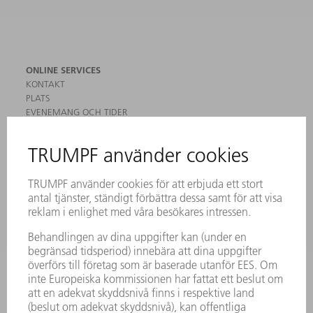
ONLINE SERVICES
KONTAKT
PLATS
EVENEMANG OCH TIDER
REGISTRERING FÖR NYHETSBREV
MYTRUMPF
SÄKERHETSDATABLAD
PRODUKTER
MASKINER & SYSTEM
LASER
KRAFTELEKTRONIK
ELVERKTYG
SMART FACTORY
MJUKVARA
SERVICES
TILLÄMPNINGAR
BRANSCHER
FÖRETAG