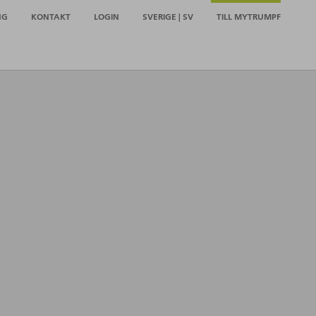
NG
KONTAKT
LOGIN
SVERIGE | SV
TILL MYTRUMPF