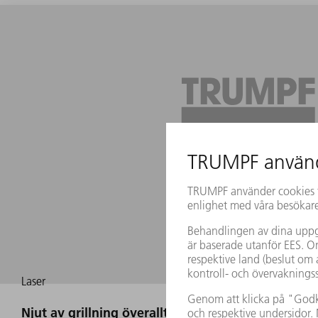
Laser
Njut av grillning överallt