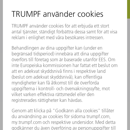
REGISTRERING FÖR NYHETSBREV
MYTRUMPF
SÄKERHETSDATABLAD
PRODUKTER
MASKINER & SYSTEM
LASER
KRAFTELEKTRONIK
ELVERKTYG
SMART FACTORY
MJUKVARA
SERVICES
TILLÄMPNINGAR
BRANSCHER
FÖRETAG
KARRIÄR
LEDIGA TJÄNSTER
FÖRETAGSPROFIL
STYRELSE
VERKSAMHETSBERÄTTELSE
FÖRETAGSPRINCIPER
ÖVERENSSTÄMMELSE
RÅDGIVARSYSTEM
SECURITY