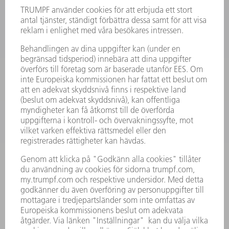
MASKINER & SYSTEM
LASER
KRAFTELEKTRONIK
ELVERKTYG
SMART FACTORY
MJUKVARA
SERVICES
TILLÄMPNINGAR
BRANSCHER
FÖRETAG
KARRIÄR
LEDIGA TJÄNSTER
FÖRETAGSPROFIL
STYRELSE
VERKSAMHETSBERÄTTELSE
FÖRETAGSPRINCIPER
ÖVERENSSTÄMMELSE
RÅDGIVARSYSTEM
SECURITY
PRESSMEDDELANDEN
MAGASIN
HÅLLBARHET