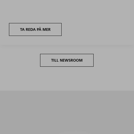
TA REDA PÅ MER
TILL NEWSROOM
Maximal produktivitet i hela volymsegmentet med
minimal riggnings- och programmeringsansträngning.