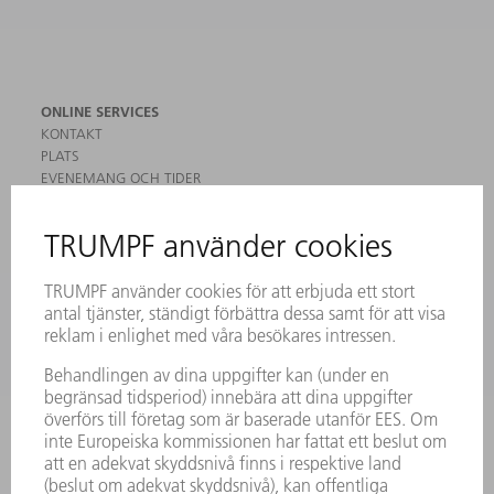
ONLINE SERVICES
KONTAKT
PLATS
EVENEMANG OCH TIDER
REGISTRERING FÖR NYHETSBREV
MYTRUMPF
SÄKERHETSDATABLAD
PRODUKTER
MASKINER & SYSTEM
LASER
KRAFTELEKTRONIK
ELVERKTYG
SMART FACTORY
MJUKVARA
SERVICES
TILLÄMPNINGAR
BRANSCHER
FÖRETAG