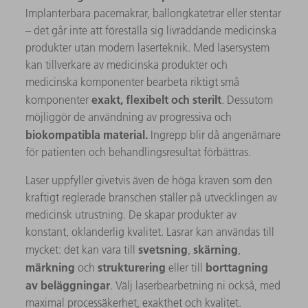
Implanterbara pacemakrar, ballongkatetrar eller stentar
– det går inte att föreställa sig livräddande medicinska
produkter utan modern laserteknik. Med lasersystem
kan tillverkare av medicinska produkter och
medicinska komponenter bearbeta riktigt små
exakt, flexibelt och sterilt
komponenter
. Dessutom
möjliggör de användning av progressiva och
biokompatibla material.
Ingrepp blir då angenämare
för patienten och behandlingsresultat förbättras.
Laser uppfyller givetvis även de höga kraven som den
kraftigt reglerade branschen ställer på utvecklingen av
medicinsk utrustning. De skapar produkter av
konstant, oklanderlig kvalitet. Lasrar kan användas till
svetsning
skärning
mycket: det kan vara till
,
,
märkning
strukturering
borttagning
och
eller till
av beläggningar
. Välj laserbearbetning ni också, med
maximal processäkerhet, exakthet och kvalitet.