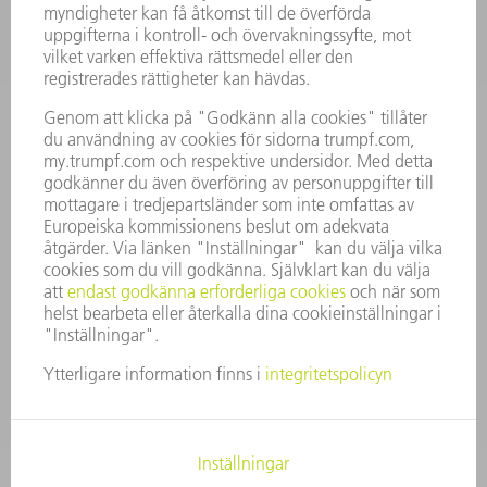
KARRIÄR
LEDIGA TJÄNSTER
FÖRETAGSPROFIL
STYRELSE
VERKSAMHETSBERÄTTELSE
FÖRETAGSPRINCIPER
ÖVERENSSTÄMMELSE
RÅDGIVARSYSTEM
SECURITY
PRESSMEDDELANDEN
MAGASIN
HÅLLBARHET
MILJÖ & KLIMAT
SOCIALT & SAMHÄLLE
FÖRETAGSMANAGEMENT
KONTAKTUPPGIFTER
DATASKYDD
COPYRIGHT