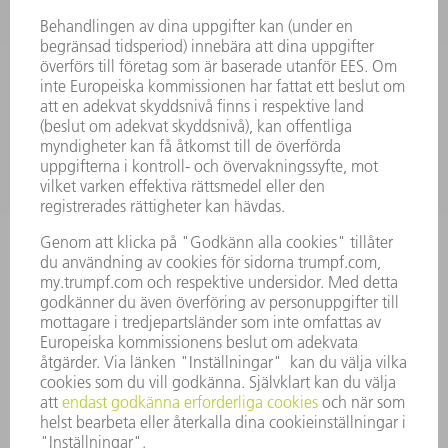
ELVERKTYG
SMART FACTORY
MJUKVARA
SERVICES
TILLÄMPNINGAR
BRANSCHER
FÖRETAG
KARRIÄR
LEDIGA TJÄNSTER
FÖRETAGSPROFIL
STYRELSE
VERKSAMHETSBERÄTTELSE
FÖRETAGSPRINCIPER
ÖVERENSSTÄMMELSE
RÅDGIVARSYSTEM
SECURITY
PRESSMEDDELANDEN
MAGASIN
HÅLLBARHET
MILJÖ & KLIMAT
SOCIALT & SAMHÄLLE
FÖRETAGSMANAGEMENT