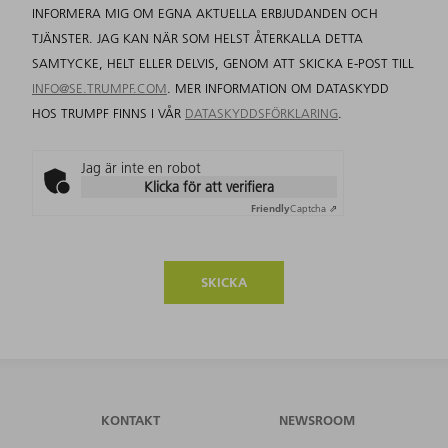
INFORMERA MIG OM EGNA AKTUELLA ERBJUDANDEN OCH
TJÄNSTER. JAG KAN NÄR SOM HELST ÅTERKALLA DETTA
SAMTYCKE, HELT ELLER DELVIS, GENOM ATT SKICKA E-POST TILL
INFO@SE.TRUMPF.COM
. MER INFORMATION OM DATASKYDD
HOS TRUMPF FINNS I VÅR
DATASKYDDSFÖRKLARING
.
Jag är inte en robot
Klicka för att verifiera
Friendly
Captcha ⇗
SKICKA
KONTAKT
NEWSROOM