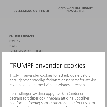
ANMÄLAN TILL TRUMPF
EVENEMANG OCH TIDER
NEWSLETTER
ONLINE SERVICES
KONTAKT
PLATS
EVENEMANG OCH TIDER
REGISTRERING FÖR NYHETSBREV
MYTRUMPF
SÄKERHETSDATABLAD
PRODUKTER
MASKINER & SYSTEM
LASER
KRAFTELEKTRONIK
ELVERKTYG
SMART FACTORY
MJUKVARA
SERVICES