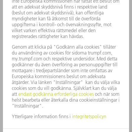
TILLÄMPNINGAR
BRANSCHER
FÖRETAG
KARRIÄR
LEDIGA TJÄNSTER
FÖRETAGSPROFIL
STYRELSE
VERKSAMHETSBERÄTTELSE
FÖRETAGSPRINCIPER
ÖVERENSSTÄMMELSE
RÅDGIVARSYSTEM
SECURITY
PRESSMEDDELANDEN
MAGASIN
HÅLLBARHET
MILJÖ & KLIMAT
SOCIALT & SAMHÄLLE
FÖRETAGSMANAGEMENT