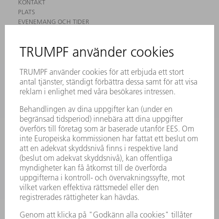
KONTAKT
PLATS
EVENEMANG OCH TIDER
REGISTRERING FÖR NYHETSBREV
MYTRUMPF
SÄKERHETSDATABLAD
PRODUKTER
MASKINER & SYSTEM
LASER
KRAFTELEKTRONIK
ELVERKTYG
SMART FACTORY
MJUKVARA
SERVICES
TILLÄMPNINGAR
BRANSCHER
FÖRETAG
KARRIÄR
LEDIGA TJÄNSTER
FÖRETAGSPROFIL
STYRELSE
VERKSAMHETSBERÄTTELSE
FÖRETAGSPRINCIPER