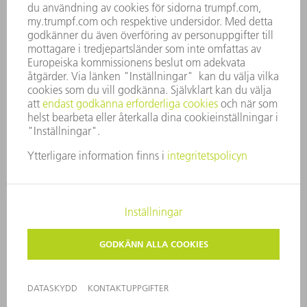
ÖVERENSSTÄMMELSE
RÅDGIVARSYSTEM
SECURITY
PRESSMEDDELANDEN
MAGASIN
HÅLLBARHET
MILJÖ & KLIMAT
SOCIALT & SAMHÄLLE
FÖRETAGSMANAGEMENT
KONTAKTUPPGIFTER
DATASKYDD
COPYRIGHT
PRIVATA INSTÄLLNINGAR
© 2026 TRUMPF