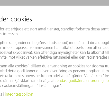
GABRIEL PANKOW
TALESPERSON LASERTEKNIK
SKICKA ÅTERKOPPLING TILL
FÖRFATTAREN
LADDA NER ARTIKEL SOM PDF