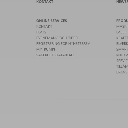
KONTAKT
NEWS
ONLINE SERVICES
PROD
KONTAKT
MASKI
PLATS
LASER
EVENEMANG OCH TIDER
KRAFT
REGISTRERING FÖR NYHETSBREV
ELVER
MYTRUMPF
SMART
SÄKERHETSDATABLAD
MJUKV
SERVI
TILLÄ
BRANS