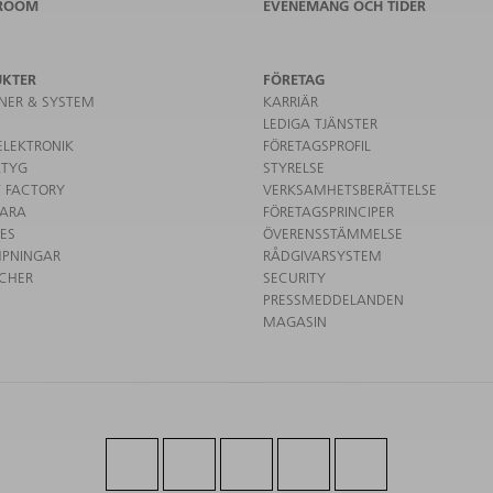
ROOM
EVENEMANG OCH TIDER
UKTER
FÖRETAG
NER & SYSTEM
KARRIÄR
LEDIGA TJÄNSTER
ELEKTRONIK
FÖRETAGSPROFIL
KTYG
STYRELSE
 FACTORY
VERKSAMHETSBERÄTTELSE
ARA
FÖRETAGSPRINCIPER
CES
ÖVERENSSTÄMMELSE
MPNINGAR
RÅDGIVARSYSTEM
CHER
SECURITY
PRESSMEDDELANDEN
MAGASIN