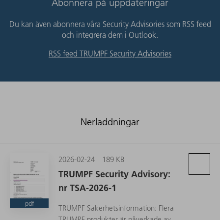
Abonnera på uppdateringar
Du kan även abonnera våra Security Advisories som RSS feed
och integrera dem i Outlook.
RSS feed TRUMPF Security Advisories
Nerladdningar
2026-02-24
189 KB
TRUMPF Security Advisory:
nr TSA-2026-1
pdf
TRUMPF Säkerhetsinformation: Flera
TRUMPF produkter är påverkade av