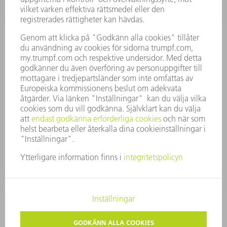
FÖRETAGSPROFIL
STYRELSE
VERKSAMHETSBERÄTTELSE
FÖRETAGSPRINCIPER
ÖVERENSSTÄMMELSE
RÅDGIVARSYSTEM
SECURITY
PRESSMEDDELANDEN
MAGASIN
HÅLLBARHET
MILJÖ & KLIMAT
SOCIALT & SAMHÄLLE
FÖRETAGSMANAGEMENT
KONTAKTUPPGIFTER
DATASKYDD
COPYRIGHT
PRIVATA INSTÄLLNINGAR