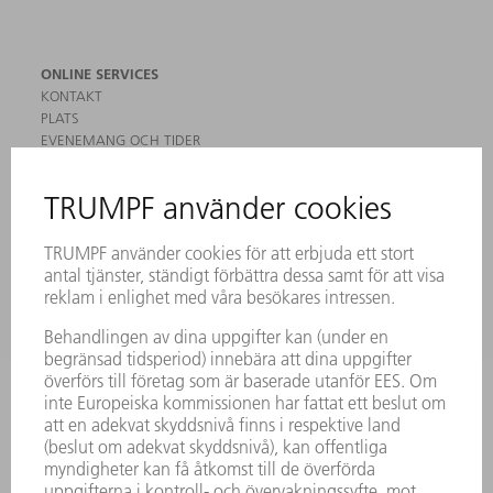
ONLINE SERVICES
KONTAKT
PLATS
EVENEMANG OCH TIDER
REGISTRERING FÖR NYHETSBREV
MYTRUMPF
SÄKERHETSDATABLAD
PRODUKTER
MASKINER & SYSTEM
LASER
KRAFTELEKTRONIK
ELVERKTYG
SMART FACTORY
MJUKVARA
SERVICES
TILLÄMPNINGAR
BRANSCHER
FÖRETAG
KARRIÄR
LEDIGA TJÄNSTER