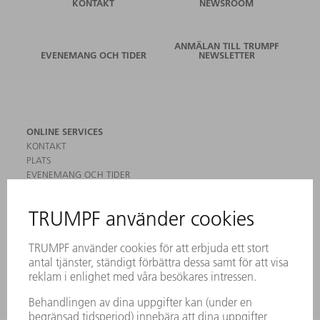
KONTAKT
NEWSROOM
ANMÄLAN TILL TRUMPF
EVENEMANG OCH TIDER
NEWSLETTER
ONLINE SERVICES
KONTAKT
PLATS
EVENEMANG OCH TIDER
REGISTRERING FÖR NYHETSBREV
MYTRUMPF
SÄKERHETSDATABLAD
PRODUKTER
MASKINER & SYSTEM
LASER
KRAFTELEKTRONIK
ELVERKTYG
SMART FACTORY
MJUKVARA