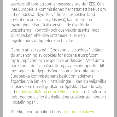
SERVICES
TILLÄMPNINGAR
BRANSCHER
FÖRETAG
KARRIÄR
LEDIGA TJÄNSTER
FÖRETAGSPROFIL
STYRELSE
VERKSAMHETSBERÄTTELSE
FÖRETAGSPRINCIPER
ÖVERENSSTÄMMELSE
RÅDGIVARSYSTEM
SECURITY
PRESSMEDDELANDEN
MAGASIN
HÅLLBARHET
MILJÖ & KLIMAT
SOCIALT & SAMHÄLLE
FÖRETAGSMANAGEMENT