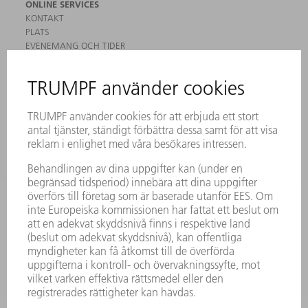
ONLINE SERVICES
KONTAKT
PLATS
EVENEMANG OCH TIDER
REGISTRERING FÖR NYHETSBREV
MYTRUMPF
SÄKERHETSDATABLAD
PRODUKTER
MASKINER & SYSTEM
LASER
KRAFTELEKTRONIK
ELVERKTYG
SMART FACTORY
MJUKVARA
SERVICES
TILLÄMPNINGAR
BRANSCHER
FÖRETAG
KARRIÄR
LEDIGA TJÄNSTER
FÖRETAGSPROFIL
STYRELSE
VERKSAMHETSBERÄTTELSE