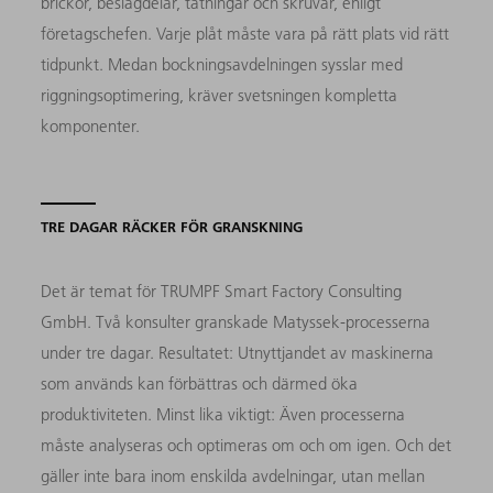
brickor, beslagdelar, tätningar och skruvar, enligt
företagschefen. Varje plåt måste vara på rätt plats vid rätt
tidpunkt. Medan bockningsavdelningen sysslar med
riggningsoptimering, kräver svetsningen kompletta
komponenter.
TRE DAGAR RÄCKER FÖR GRANSKNING
Det är temat för TRUMPF Smart Factory Consulting
GmbH. Två konsulter granskade Matyssek-processerna
under tre dagar. Resultatet: Utnyttjandet av maskinerna
som används kan förbättras och därmed öka
produktiviteten. Minst lika viktigt: Även processerna
måste analyseras och optimeras om och om igen. Och det
gäller inte bara inom enskilda avdelningar, utan mellan