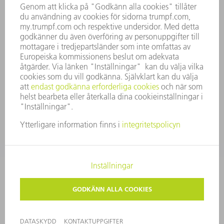
FÖRETAGSPRINCIPER
ÖVERENSSTÄMMELSE
RÅDGIVARSYSTEM
SECURITY
PRESSMEDDELANDEN
MAGASIN
HÅLLBARHET
MILJÖ & KLIMAT
SOCIALT & SAMHÄLLE
FÖRETAGSMANAGEMENT
KONTAKTUPPGIFTER
DATASKYDD
COPYRIGHT
PRIVATA INSTÄLLNINGAR
© 2026 TRUMPF