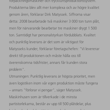
förpackningsmaskiner och tryckluftsproduktionssystem.
Produkterna blev allt mer komplexa och av högre kvalitet
genom åren, förklarar Dirk Matyssek. Siffrorna visar
detta: 2008 bearbetade två maskiner 3 000 ton tunn plåt,
men för närvarande bearbetar tre maskiner drygt 1 500
ton. Samtidigt har personalstyrkan fördubblats. Kvalitet
och punktlig leverans är det som är viktigast för
Matysseks kunder, förklarar företagschefen: "Vi levererar
direkt till produktionen och måste hålla oss till
överenskomna tidsfrister, annars får kunden stora
problem".
Utmaningen: Punktlig leverans är högsta prioritet, men
även logistiken inom vår egen produktion måste fungera
– annars "förlorar vi pengar", säger Matyssek.
Maskinhusen som är tillverkade i de minsta
partistorlekarna, består av upp till 500 plåtdelar, plus