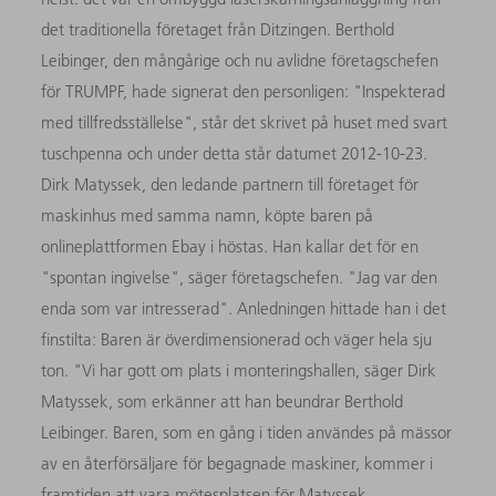
det traditionella företaget från Ditzingen. Berthold
Leibinger, den mångårige och nu avlidne företagschefen
för TRUMPF, hade signerat den personligen: "Inspekterad
med tillfredsställelse", står det skrivet på huset med svart
tuschpenna och under detta står datumet 2012-10-23.
Dirk Matyssek, den ledande partnern till företaget för
maskinhus med samma namn, köpte baren på
onlineplattformen Ebay i höstas. Han kallar det för en
"spontan ingivelse", säger företagschefen. "Jag var den
enda som var intresserad". Anledningen hittade han i det
finstilta: Baren är överdimensionerad och väger hela sju
ton. "Vi har gott om plats i monteringshallen, säger Dirk
Matyssek, som erkänner att han beundrar Berthold
Leibinger. Baren, som en gång i tiden användes på mässor
av en återförsäljare för begagnade maskiner, kommer i
framtiden att vara mötesplatsen för Matyssek