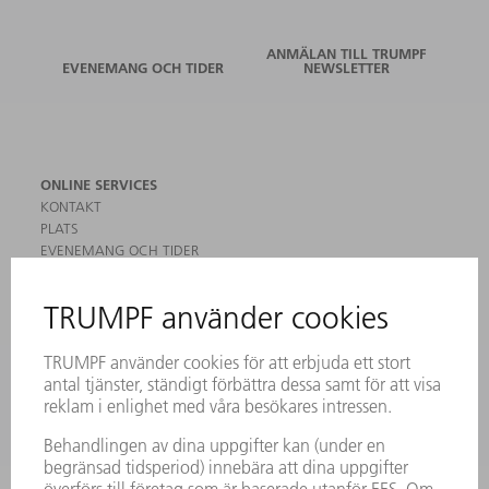
ANMÄLAN TILL TRUMPF
EVENEMANG OCH TIDER
NEWSLETTER
ONLINE SERVICES
KONTAKT
PLATS
EVENEMANG OCH TIDER
REGISTRERING FÖR NYHETSBREV
MYTRUMPF
SÄKERHETSDATABLAD
PRODUKTER
MASKINER & SYSTEM
LASER
KRAFTELEKTRONIK
ELVERKTYG
SMART FACTORY
MJUKVARA