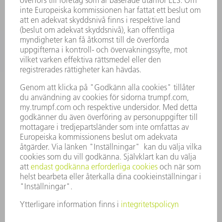
SERVICES
TILLÄMPNINGAR
BRANSCHER
FÖRETAG
KARRIÄR
LEDIGA TJÄNSTER
FÖRETAGSPROFIL
STYRELSE
VERKSAMHETSBERÄTTELSE
FÖRETAGSPRINCIPER
ÖVERENSSTÄMMELSE
RÅDGIVARSYSTEM
SECURITY
PRESSMEDDELANDEN
MAGASIN
HÅLLBARHET
MILJÖ & KLIMAT
SOCIALT & SAMHÄLLE
FÖRETAGSMANAGEMENT