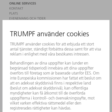
ONLINE SERVICES
KONTAKT
PLATS
EVENEMANG OCH TIDER
REGISTRERING FÖR NYHETSBREV
MYTRUMPF
SÄKERHETSDATABLAD
PRODUKTER
MASKINER & SYSTEM
LASER
KRAFTELEKTRONIK
ELVERKTYG
SMART FACTORY
MJUKVARA
SERVICES
TILLÄMPNINGAR
BRANSCHER
FÖRETAG
KARRIÄR
LEDIGA TJÄNSTER
FÖRETAGSPROFIL
STYRELSE