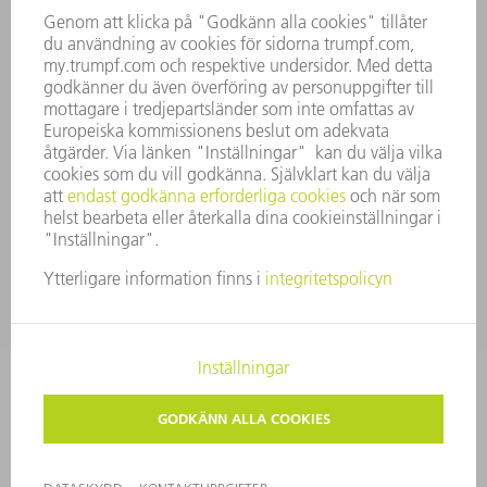
VERKSAMHETSBERÄTTELSE
FÖRETAGSPRINCIPER
ÖVERENSSTÄMMELSE
RÅDGIVARSYSTEM
SECURITY
PRESSMEDDELANDEN
MAGASIN
HÅLLBARHET
MILJÖ & KLIMAT
SOCIALT & SAMHÄLLE
FÖRETAGSMANAGEMENT
KONTAKTUPPGIFTER
DATASKYDD
COPYRIGHT
PRIVATA INSTÄLLNINGAR
© 2026 TRUMPF