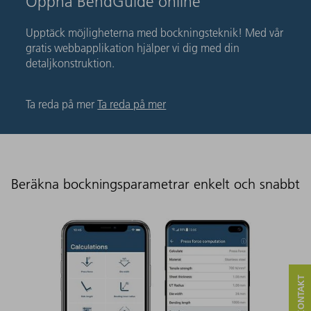
Öppna BendGuide online
Upptäck möjligheterna med bockningsteknik! Med vår
gratis webbapplikation hjälper vi dig med din
detaljkonstruktion.
Ta reda på mer
Ta reda på mer
Beräkna bockningsparametrar enkelt och snabbt