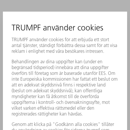
MultiTool
Med ett verktygsfäste för upp till tio insatser ökar du
produktiviteten för din stansmaskin – i synnerhet vid
små stansningar.