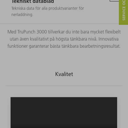
SERVICE OCH KONTAKT
Tekniskt datablad
Tekniska data för alla produktvarianter för
nerladdning.
Med TruPunch 3000 tillverkar du inte bara mycket flexibelt
utan även kvalitativt på högsta tänkbara nivå. Innovativa
funktioner garanterar bästa tänkbara bearbetningsresultat.
Kvalitet