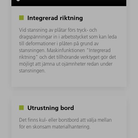
Integrerad riktning
Vid stansning av plåtar förs tryck- och
dragspänningar in i arbetsstycket som kan leda
till deformationer i plåten på grund av
stansningen. Maskinfunktionen "Integrerad
riktning" och det tillhörande verktyget gör det
möjligt att jämna ut ojämnheter redan under
stansningen.
Utrustning bord
Det finns kul- eller borstbord att välja mellan
för en skonsam materialhantering.