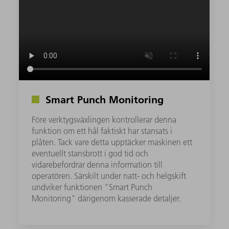
Smart Punch Monitoring
Före verktygsväxlingen kontrollerar denna
funktion om ett hål faktiskt har stansats i
plåten. Tack vare detta upptäcker maskinen ett
eventuellt stansbrott i god tid och
vidarebefordrar denna information till
operatören. Särskilt under natt- och helgskift
undviker funktionen "Smart Punch
Monitoring" därigenom kasserade detaljer.