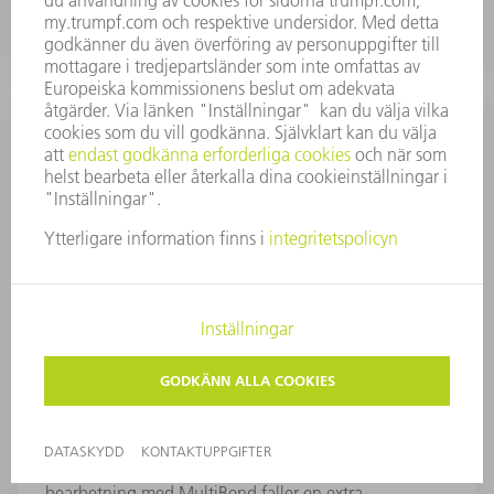
MultiBend
90° bockningar i olika längder upp till 55 mm: Vid
bearbetning med MultiBend faller en extra