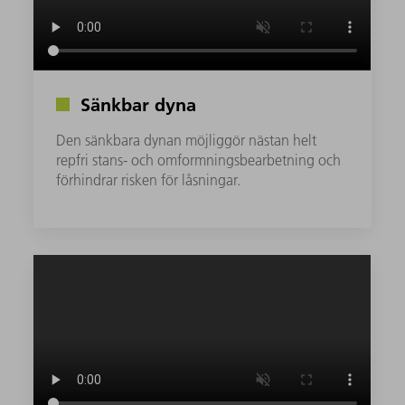
Sänkbar dyna
Den sänkbara dynan möjliggör nästan helt
repfri stans- och omformningsbearbetning och
förhindrar risken för låsningar.