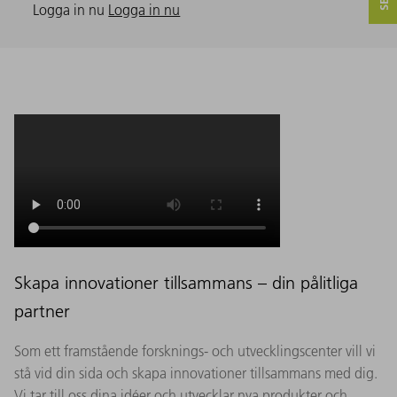
Logga in nu
Logga in nu
Skapa innovationer tillsammans – din pålitliga
partner
Som ett framstående forsknings- och utvecklingscenter vill vi
stå vid din sida och skapa innovationer tillsammans med dig.
Vi tar till oss dina idéer och utvecklar nya produkter och