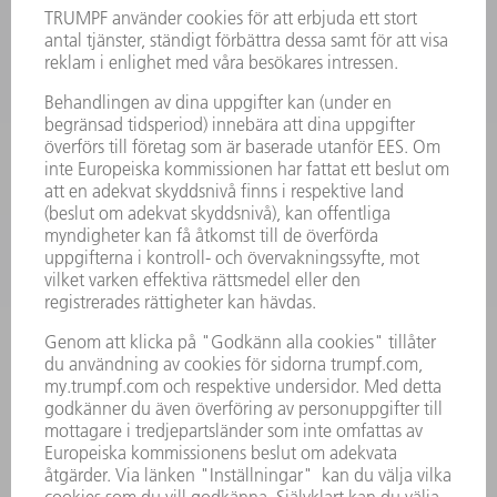
MASKINER & SYSTEM
LASER
KRAFTELEKTRONIK
ELVERKTYG
SMART FACTORY
MJUKVARA
SERVICES
TILLÄMPNINGAR
BRANSCHER
FÖRETAG
KARRIÄR
LEDIGA TJÄNSTER
FÖRETAGSPROFIL
STYRELSE
VERKSAMHETSBERÄTTELSE
FÖRETAGSPRINCIPER
ÖVERENSSTÄMMELSE
RÅDGIVARSYSTEM
SECURITY
PRESSMEDDELANDEN
MAGASIN
HÅLLBARHET