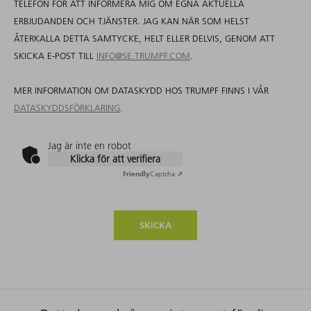
TELEFON FÖR ATT INFORMERA MIG OM EGNA AKTUELLA
ERBJUDANDEN OCH TJÄNSTER. JAG KAN NÄR SOM HELST
ÅTERKALLA DETTA SAMTYCKE, HELT ELLER DELVIS, GENOM ATT
SKICKA E-POST TILL
INFO@SE.TRUMPF.COM
.
MER INFORMATION OM DATASKYDD HOS TRUMPF FINNS I VÅR
DATASKYDDSFÖRKLARING
.
Jag är inte en robot
Klicka för att verifiera
Friendly
Captcha ⇗
SKICKA