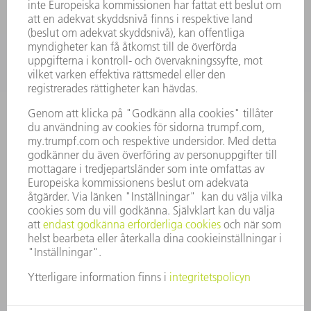
TILLÄMPNINGAR
BRANSCHER
FÖRETAG
KARRIÄR
LEDIGA TJÄNSTER
FÖRETAGSPROFIL
STYRELSE
VERKSAMHETSBERÄTTELSE
FÖRETAGSPRINCIPER
ÖVERENSSTÄMMELSE
RÅDGIVARSYSTEM
SECURITY
PRESSMEDDELANDEN
MAGASIN
HÅLLBARHET
MILJÖ & KLIMAT
SOCIALT & SAMHÄLLE
FÖRETAGSMANAGEMENT