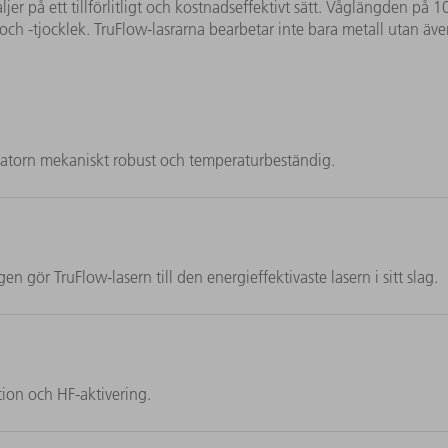
ljer på ett tillförlitligt och kostnadseffektivt sätt. Våglängden på 
p och -tjocklek. TruFlow-lasrarna bearbetar inte bara metall utan äv
natorn mekaniskt robust och temperaturbeständig.
 gör TruFlow-lasern till den energieffektivaste lasern i sitt slag.
tion och HF-aktivering.