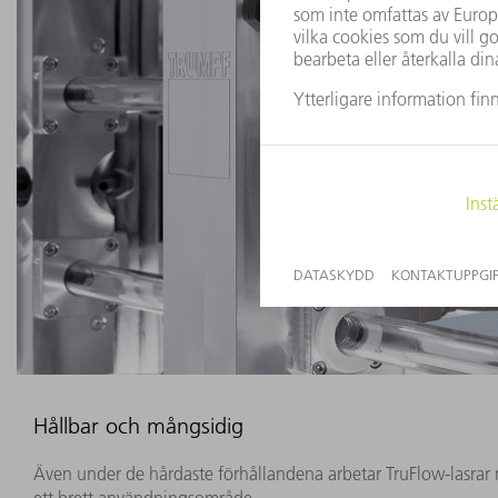
Hållbar och mångsidig
Även under de hårdaste förhållandena arbetar TruFlow-lasrar m