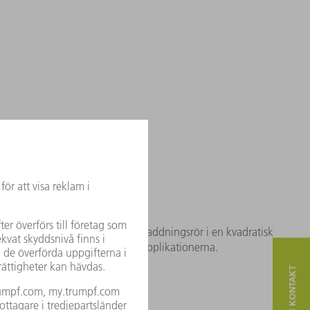
ow viker de flera meter långa urladdningsrör i en kvadratisk
rålkällor för de dagliga industriapplikationerna.