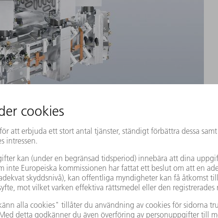
eroende av resonatorns längd. Den speciella konstruktionen av TruFl
r TruFlow-lasrarna till kompakta, termiskt och mekaniskt hållbara st