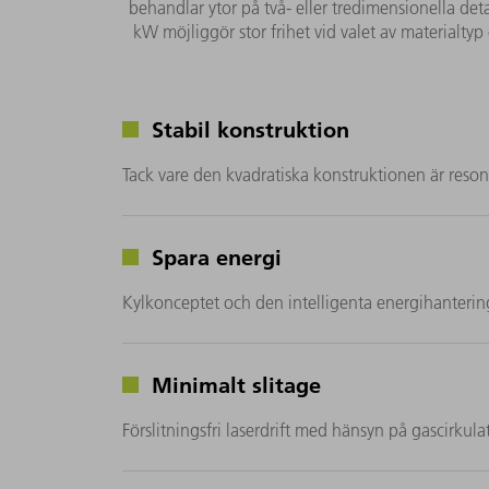
behandlar ytor på två- eller tredimensionella deta
kW möjliggör stor frihet vid valet av materialty
Stabil konstruktion
Tack vare den kvadratiska konstruktionen är reso
Spara energi
Kylkonceptet och den intelligenta energihanteringen
Minimalt slitage
Förslitningsfri laserdrift med hänsyn på gascirkula