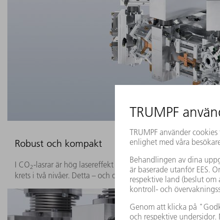
Robust och kompakt
I CO
-lasrar är hög lasereffekt och god strålkvalitet direkt b
2
krets i två nivåer. Detta – och det nästan slutna systemet – gö