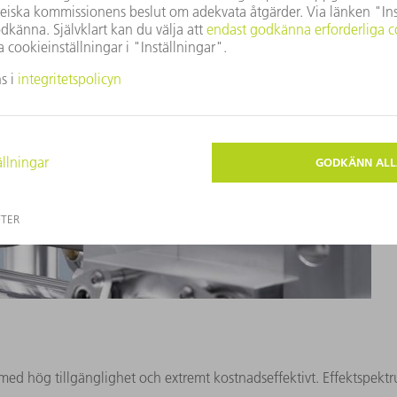
ed hög tillgänglighet och extremt kostnadseffektivt. Effektspektru