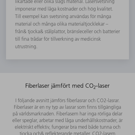
likartade eller olika slags material. Lasersvetsning
imponerar med låga kostnader och hög kvalitet.
Till exempel kan svetsning användas för många
material och många olika materialtjocklekar –
från& tjocka& stålplattor, bränsleceller och batterier
till fina trådar för tillverkning av medicinsk
utrustning.
Fiberlaser jämfört med CO
-laser
2
I följande avsnitt jämförs fiberlasrar och CO2-lasrar.
Fiberlaser är en ny typ av lasrar som finns tillgängliga
på världsmarknaden. Fiberlasern har inga rörliga delar
eller speglar, arbetar med låga underhållskostnader, är
elektriskt effektiv, fungerar bra med både tunna och
tjocka och& reflekterande metaller. CO2-lasern