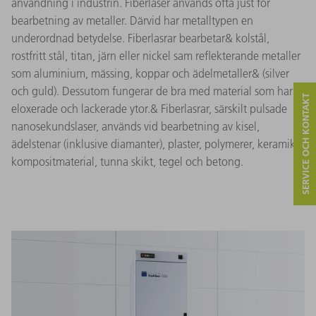
användning i industrin. Fiberlaser används ofta just för
bearbetning av metaller. Därvid har metalltypen en
underordnad betydelse. Fiberlasrar bearbetar& kolstål,
rostfritt stål, titan, järn eller nickel sam reflekterande metaller
som aluminium, mässing, koppar och ädelmetaller& (silver
och guld). Dessutom fungerar de bra med material som har
SERVICE OCH KONTAKT
eloxerade och lackerade ytor.& Fiberlasrar, särskilt pulsade
nanosekundslaser, används vid bearbetning av kisel,
ädelstenar (inklusive diamanter), plaster, polymerer, keramik,
kompositmaterial, tunna skikt, tegel och betong.