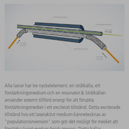
Alla lasrar har tre nyckelelement: en strålkälla, ett
förstärkningsmedium och en resonator.& Strålkällan
använder externt tillförd energi för att försätta
förstärkningsmediet i ett exciterat tillstånd. Detta exciterade
tillstånd hos ett laseraktivt medium kännetecknas av
"populationsinversion" som gör det möjligt för mediet att
förstärka ljuset med en fysisk process. Detta kallas