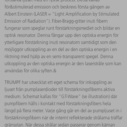
för&stimulerad emission och beskrevs första gången av
Albert Einstein (LASER = ”Light Amplification by Stimulated
Emission of Radiation”). Fiber-Bragg-gitter inuti fibern
fungerar som speglar runt förstärkningsmediet och bildar en
optisk resonator. Denna fångar upp den optiska energin för
ytterligare förstärkning inuti resonatorn samtidigt som den
möjliggör utkoppling av en del av den optiska energin i en
riktning med hjälp av en semi-transparent spegel. Denna
utkoppling av den optiska energin är den laserstråle som kan
användas för olika syften.&
TRUMPF har utvecklat ett eget schema för inkoppling av
ljuset från pumplaserdioder till förstärkningsfiberns aktiva
medium. Schemat kallas för "GT-Wave" (se illustration) där
pumpfibern hålls i kontakt med förstärkningsfibers hela
längd på flera meter. Varje gång går en del av pumpljuset in i
förstärkningsfibern när de internt reflekterade strålarna träffar
gränsytan. När dessa strålar sedan passerar genom kärnan