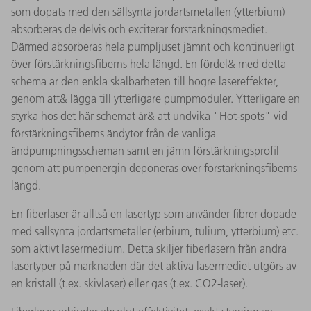
som dopats med den sällsynta jordartsmetallen (ytterbium)
absorberas de delvis och exciterar förstärkningsmediet.
Därmed absorberas hela pumpljuset jämnt och kontinuerligt
över förstärkningsfiberns hela längd. En fördel& med detta
schema är den enkla skalbarheten till högre lasereffekter,
genom att& lägga till ytterligare pumpmoduler. Ytterligare en
styrka hos det här schemat är& att undvika "Hot-spots" vid
förstärkningsfiberns ändytor från de vanliga
ändpumpningsscheman samt en jämn förstärkningsprofil
genom att pumpenergin deponeras över förstärkningsfiberns
längd.
En fiberlaser är alltså en lasertyp som använder fibrer dopade
med sällsynta jordartsmetaller (erbium, tulium, ytterbium) etc.
som aktivt lasermedium. Detta skiljer fiberlasern från andra
lasertyper på marknaden där det aktiva lasermediet utgörs av
en kristall (t.ex. skivlaser) eller gas (t.ex. CO2-laser).