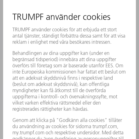
REGISTRERING FÖR NYHETSBREV
MYTRUMPF
SÄKERHETSDATABLAD
PRODUKTER
MASKINER & SYSTEM
LASER
KRAFTELEKTRONIK
ELVERKTYG
SMART FACTORY
MJUKVARA
SERVICES
TILLÄMPNINGAR
BRANSCHER
FÖRETAG
KARRIÄR
LEDIGA TJÄNSTER
FÖRETAGSPROFIL
STYRELSE
VERKSAMHETSBERÄTTELSE
FÖRETAGSPRINCIPER
ÖVERENSSTÄMMELSE
RÅDGIVARSYSTEM