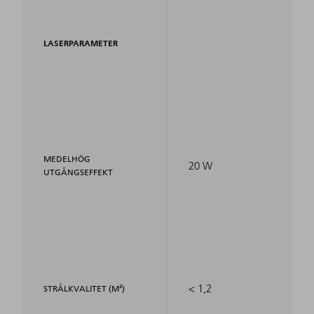
LASERPARAMETER
MEDELHÖG
20 W
UTGÅNGSEFFEKT
< 1,2
STRÅLKVALITET (M²)