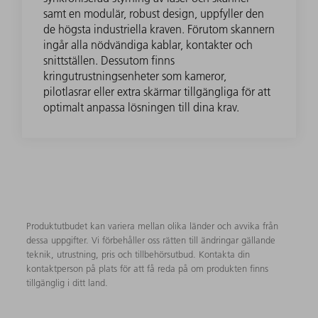
samt en modulär, robust design, uppfyller den
de högsta industriella kraven. Förutom skannern
ingår alla nödvändiga kablar, kontakter och
snittställen. Dessutom finns
kringutrustningsenheter som kameror,
pilotlasrar eller extra skärmar tillgängliga för att
optimalt anpassa lösningen till dina krav.
Produktutbudet kan variera mellan olika länder och avvika från
dessa uppgifter. Vi förbehåller oss rätten till ändringar gällande
teknik, utrustning, pris och tillbehörsutbud. Kontakta din
kontaktperson på plats för att få reda på om produkten finns
tillgänglig i ditt land.