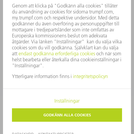
VERKSAMHETSBERÄTTELSE
FÖRETAGSPRINCIPER
ÖVERENSSTÄMMELSE
RÅDGIVARSYSTEM
SECURITY
PRESSMEDDELANDEN
MAGASIN
HÅLLBARHET
MILJÖ & KLIMAT
SOCIALT & SAMHÄLLE
FÖRETAGSMANAGEMENT
KONTAKTUPPGIFTER
DATASKYDD
COPYRIGHT
PRIVATA INSTÄLLNINGAR
© 2026 TRUMPF