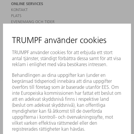
ONLINE SERVICES
KONTAKT
PLATS
EVENEMANG OCH TIDER
REGISTRERING FÖR NYHETSBREV
MYTRUMPF
SÄKERHETSDATABLAD
PRODUKTER
MASKINER & SYSTEM
LASER
KRAFTELEKTRONIK
ELVERKTYG
SMART FACTORY
MJUKVARA
SERVICES
TILLÄMPNINGAR
BRANSCHER
FÖRETAG
KARRIÄR
LEDIGA TJÄNSTER
FÖRETAGSPROFIL
STYRELSE