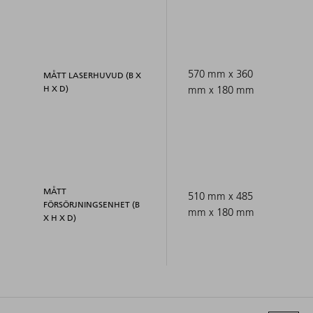
570 mm x 360
MÅTT LASERHUVUD (B X
H X D)
mm x 180 mm
MÅTT
510 mm x 485
FÖRSÖRJNINGSENHET (B
mm x 180 mm
X H X D)