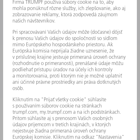
STROJE & SYSTÉMY
LASER
VÝKONOVÁ ELEKTRONIKA
ELEKTRICKÉ RUČNÉ NÁRADIE
SMART FACTORY
SOFTVÉR
SLUŽBY
APLIKÁCIE
ODVETVIA
PODNIK
KARIÉRA
PONUKY PRACOVNÝCH MIEST
PROFIL FIRMY
PREDSTAVENSTVO
SPRÁVA O HOSPODÁRENÍ
FIREMNÉ PRINCÍPY
ZHODA
SYSTÉM OZNAMOVANIA
SECURITY
TLAČOVÉ SPRÁVY
ČASOPISY
STABILITA