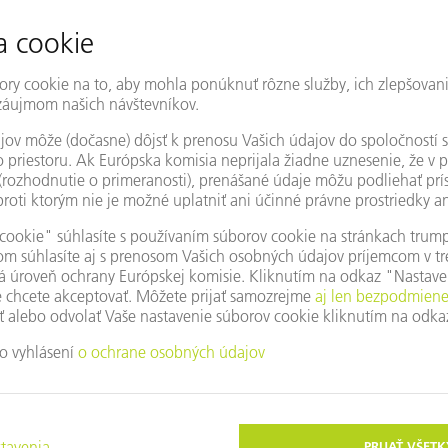
Premena energie
Aby bolo možné chrániť solá
vonkajšími vplyvmi, odstraňuj
systém vrstiev po okraji v ší
následne bolo možné prekryť
pasivačných vrstiev kryštalic
presných otvorov sa osvedčil l
transformácie a vysoký výko
Mikroobrábanie
Vytváranie otvorov