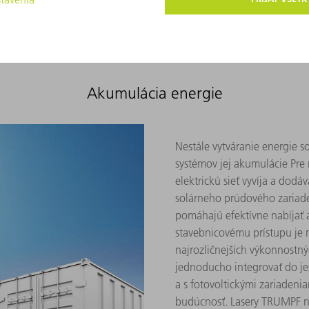
Akumulácia energie
Nestále vytváranie energie s
systémov jej akumulácie Pre
elektrickú sieť vyvíja a dod
solárneho prúdového zariade
pomáhajú efektívne nabíjať a
stavebnicovému prístupu je 
najrozličnejších výkonnostn
jednoducho integrovať do je
a s fotovoltickými zariaden
budúcnosť. Lasery TRUMPF na