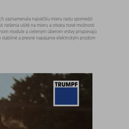
och zaznamenala najväčšiu mieru rastu spomedzi
i riešenia ušité na mieru a otvára nové možnosti
árnom module a cieleným úberom vrstvy prispievajú
o stabilné a presné napájanie elektrickým prúdom