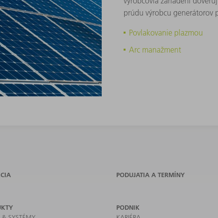
výrobcovia zariadení dôveru
prúdu výrobcu generátorov pr
Povlakovanie plazmou
Arc manažment
CIA
PODUJATIA A TERMÍNY
UKTY
PODNIK
E & SYSTÉMY
KARIÉRA