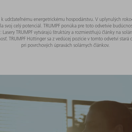
e k udržateľnému energetrickému hospodárstvu. V uplynulých rok
ila svoj celý potenciál. TRUMPF ponúka pre toto odvetvie budúcnost
: Lasery TRUMPF vytvárajú štruktúry a rozmiestňujú články na sol
sť. TRUMPF Hüttinger sa z vedúcej pozície v tomto odvetví stará 
pri povrchových úpravách solárnych článkov.