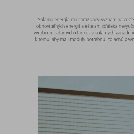
Solárna energia má čoraz väčší význam na cest
obnoviteľných energií a ešte ani zďaleka nevyuž
výrobcom solárnych článkov a solárnych zariadení
k tomu, aby mali moduly potrebnú izolačnú pevno