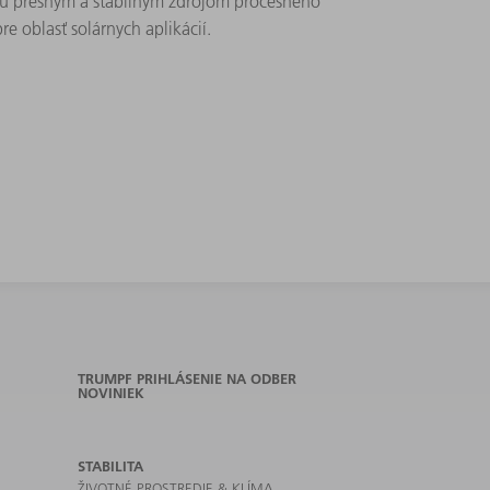
jú presným a stabilným zdrojom procesného
e oblasť solárnych aplikácií.
TRUMPF PRIHLÁSENIE NA ODBER
NOVINIEK
STABILITA
ŽIVOTNÉ PROSTREDIE & KLÍMA