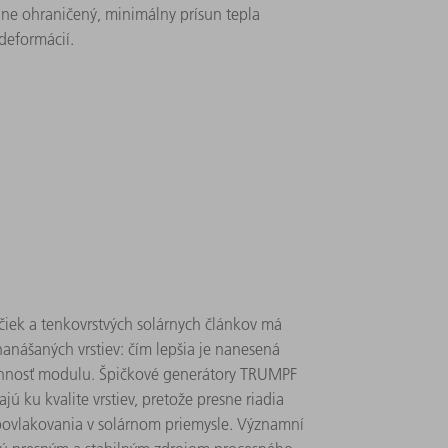
lne ohraničený, minimálny prísun tepla
deformácií.
čiek a tenkovrstvých solárnych článkov má
anášaných vrstiev: čím lepšia je nanesená
účinnosť modulu. Špičkové generátory TRUMPF
jú ku kvalite vrstiev, pretože presne riadia
povlakovania v solárnom priemysle. Významní