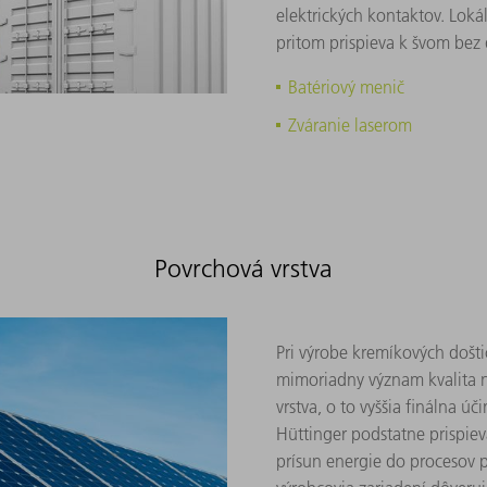
elektrických kontaktov. Loká
pritom prispieva k švom bez 
Batériový menič
Zváranie laserom
Povrchová vrstva
Pri výrobe kremíkových došti
mimoriadny význam kvalita n
vrstva, o to vyššia finálna 
Hüttinger podstatne prispieva
prísun energie do procesov 