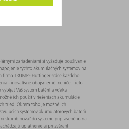
olárnymi zariadeniami si vyžaduje používanie
 napojenie týchto akumulačných systémov na
áva firma TRUMPF Hüttinger srdce každého
nia - inovatívne obojsmerné meniče. Tieto
 vybíjať Váš systém batérií a vďaka
možné ich použiť v riešeniach akumulácie
ých tried. Okrem toho je možné ich
stvujúcich systémov akumulátorových batérií
iami skombinovať do systému pripraveného na
chádzajú uplatnenie aj pri zváraní