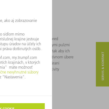
rne moduly s tenkými vrstvami pred
ú lasery s krátkymi a ultra krátkymi pulzmi
rke približne jedného centimetra, tak aby ich
SERVIS & KONTAKT
 laminovaním fólie. Aj pri selektívnom úbere
kých solárnych článkov a pri vytváraní
aser. Stará sa o vylepšenie efektivity
nový stupeň.