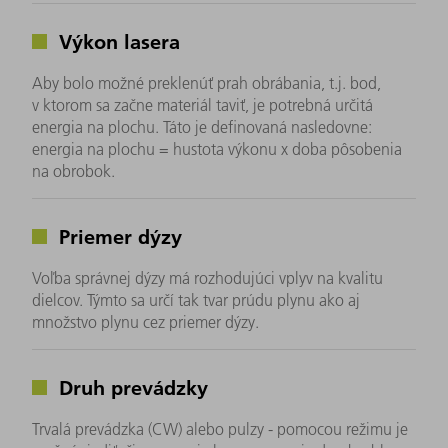
Výkon lasera
Aby bolo možné preklenúť prah obrábania, t.j. bod,
v ktorom sa začne materiál taviť, je potrebná určitá
energia na plochu. Táto je definovaná nasledovne:
energia na plochu = hustota výkonu x doba pôsobenia
na obrobok.
Priemer dýzy
Voľba správnej dýzy má rozhodujúci vplyv na kvalitu
dielcov. Týmto sa určí tak tvar prúdu plynu ako aj
množstvo plynu cez priemer dýzy.
Druh prevádzky
Trvalá prevádzka (CW) alebo pulzy - pomocou režimu je