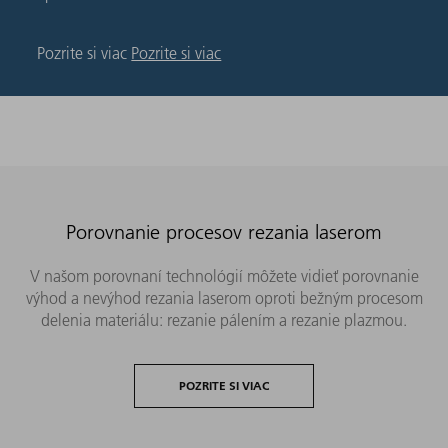
Pozrite si viac
Pozrite si viac
Porovnanie procesov rezania laserom
V našom porovnaní technológií môžete vidieť porovnanie
výhod a nevýhod rezania laserom oproti bežným procesom
delenia materiálu: rezanie pálením a rezanie plazmou.
POZRITE SI VIAC