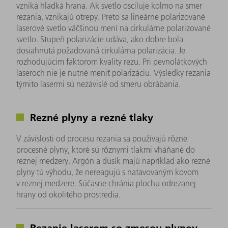
vzniká hladká hrana. Ak svetlo osciluje kolmo na smer
rezania, vznikajú otrepy. Preto sa lineárne polarizované
laserové svetlo väčšinou mení na cirkulárne polarizované
svetlo. Stupeň polarizácie udáva, ako dobre bola
dosiahnutá požadovaná cirkulárna polarizácia. Je
rozhodujúcim faktorom kvality rezu. Pri pevnolátkových
laseroch nie je nutné meniť polarizáciu. Výsledky rezania
týmito lasermi sú nezávislé od smeru obrábania.
Rezné plyny a rezné tlaky
V závislosti od procesu rezania sa používajú rôzne
procesné plyny, ktoré sú rôznymi tlakmi vháňané do
reznej medzery. Argón a dusík majú napríklad ako rezné
plyny tú výhodu, že nereagujú s natavovaným kovom
v reznej medzere. Súčasne chránia plochu odrezanej
hrany od okolitého prostredia.
Rezanie laserom so zmesou plynov