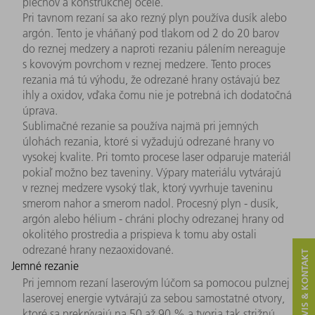
plechov a konštrukčnej ocele.
Pri tavnom rezaní sa ako rezný plyn používa dusík alebo
argón. Tento je vháňaný pod tlakom od 2 do 20 barov
do reznej medzery a naproti rezaniu pálením nereaguje
s kovovým povrchom v reznej medzere. Tento proces
rezania má tú výhodu, že odrezané hrany ostávajú bez
ihly a oxidov, vďaka čomu nie je potrebná ich dodatočná
úprava.
Sublimačné rezanie sa používa najmä pri jemných
úlohách rezania, ktoré si vyžadujú odrezané hrany vo
vysokej kvalite. Pri tomto procese laser odparuje materiál
pokiaľ možno bez taveniny. Výpary materiálu vytvárajú
v reznej medzere vysoký tlak, ktorý vyvrhuje taveninu
smerom nahor a smerom nadol. Procesný plyn - dusík,
argón alebo hélium - chráni plochy odrezanej hrany od
okolitého prostredia a prispieva k tomu aby ostali
odrezané hrany nezaoxidované.
SERVIS & KONTAKT
Jemné rezanie
Pri jemnom rezaní laserovým lúčom sa pomocou pulznej
laserovej energie vytvárajú za sebou samostatné otvory,
ktoré sa prekrývajú na 50 až 90 % a tvoria tak strižnú