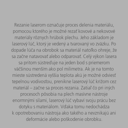
Rezanie laserom označuje proces delenia materiálu,
pomocou ktorého je možné rezať kovové a nekovové
materiály rôznych hrúbok plechu. Jeho základom je
laserový lúč, ktorý je vedený a tvarovaný vo zväzku. Po
dopade lúča na obrobok sa materiál natoľko ohreje, že
sa začne natavovať alebo odparovať. Celý výkon lasera
sa pritom sústreďuje na jeden bod s priemerom
väčšinou menším ako pol milimetra. Ak je na tomto
mieste sústredená vyššia teplota akú je možné odviesť
tepelnou vodivosťou, prenikne laserový lúč krížom cez
materiál – začne sa proces rezania. Zatiaľ čo pri iných
procesoch pôsobia na plech masívne nástroje
enormnými silami, laserový lúč vybaví svoju prácu bez
dotyku s materiálom. Vďaka tomu nedochádza
k opotrebovaniu nástroja ako takého a nevznikajú ani
deformácie alebo poškodenie obrobku.