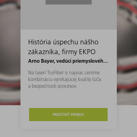
História úspechu nášho
zákazníka, firmy EKPO
Arno Bayer, vedúci priemyslového inžinierstva vo firme EKPO
Na laseri TruFiber si najviac ceníme
kombináciu vynikajúcej kvality lúča
a bezpečnosti procesov.
PREČÍTAŤ PRÍBEH