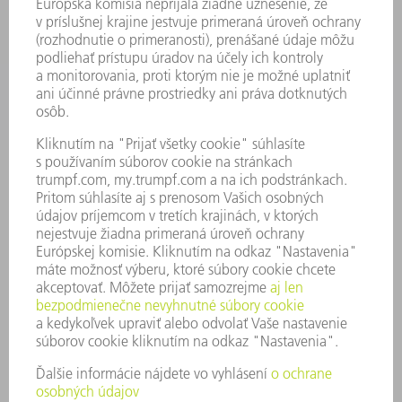
ODVETVIA
PODNIK
KARIÉRA
PONUKY PRACOVNÝCH MIEST
PROFIL FIRMY
PREDSTAVENSTVO
SPRÁVA O HOSPODÁRENÍ
FIREMNÉ PRINCÍPY
ZHODA
SYSTÉM OZNAMOVANIA
SECURITY
TLAČOVÉ SPRÁVY
ČASOPISY
STABILITA
ŽIVOTNÉ PROSTREDIE & KLÍMA
SOCIÁLNE VECI & SPOLOČNOSŤ
VEDENIE PODNIKU