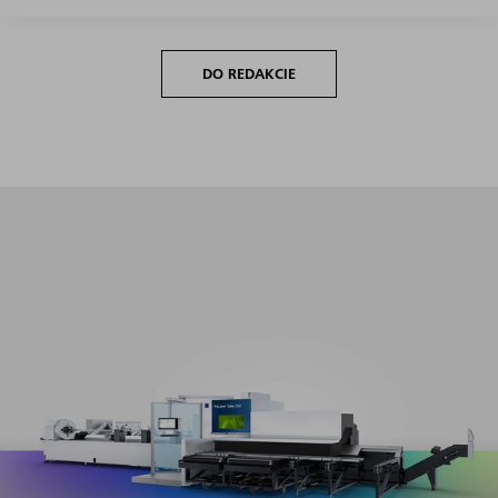
DO REDAKCIE
Maximálna produktivita v celom segmente s minimálnou
náročnosťou pri zoraďovaní a programovaní.​