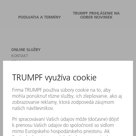
TRUMPF PRIHLÁSENIE NA
PODUJATIA A TERMÍNY
ODBER NOVINIEK
ONLINE SLUŽBY
KONTAKT
SÍDLA
PODUJATIA A TERMÍNY
PRIHLÁSENIE NA ODBER NOVINIEK
KARTA BEZPEČNOSTNÝCH ÚDAJOV
PRODUKTY
STROJE & SYSTÉMY
LASER
VÝKONOVÁ ELEKTRONIKA
ELEKTRICKÉ RUČNÉ NÁRADIE
SMART FACTORY
SOFTVÉR
SLUŽBY
APLIKÁCIE