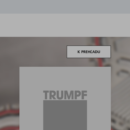
K PREHĽADU