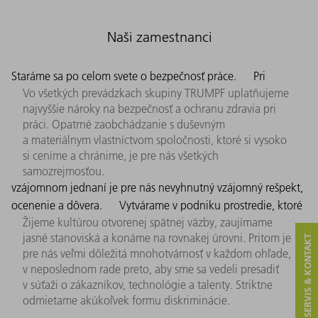
Naši zamestnanci
Staráme sa po celom svete o bezpečnosť práce.
Pri
Vo všetkých prevádzkach skupiny TRUMPF uplatňujeme
najvyššie nároky na bezpečnosť a ochranu zdravia pri
práci. Opatrné zaobchádzanie s duševným
a materiálnym vlastníctvom spoločnosti, ktoré si vysoko
si ceníme a chránime, je pre nás všetkých
samozrejmosťou.
vzájomnom jednaní je pre nás nevyhnutný vzájomný rešpekt,
ocenenie a dôvera.
Vytvárame v podniku prostredie, ktoré
Žijeme kultúrou otvorenej spätnej väzby, zaujímame
jasné stanoviská a konáme na rovnakej úrovni. Pritom je
SERVIS & KONTAKT
pre nás veľmi dôležitá mnohotvárnosť v každom ohľade,
v neposlednom rade preto, aby sme sa vedeli presadiť
v súťaži o zákazníkov, technológie a talenty. Striktne
odmietame akúkoľvek formu diskriminácie.