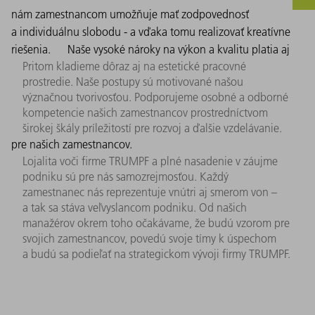
nám zamestnancom umožňuje mať zodpovednosť
a individuálnu slobodu - a vďaka tomu realizovať kreatívne
riešenia.
Naše vysoké nároky na výkon a kvalitu platia aj
Pritom kladieme dôraz aj na estetické pracovné
prostredie. Naše postupy sú motivované našou
význačnou tvorivosťou. Podporujeme osobné a odborné
kompetencie našich zamestnancov prostredníctvom
širokej škály príležitostí pre rozvoj a ďalšie vzdelávanie.
pre našich zamestnancov.
Lojalita voči firme TRUMPF a plné nasadenie v záujme
podniku sú pre nás samozrejmosťou. Každý
zamestnanec nás reprezentuje vnútri aj smerom von –
a tak sa stáva veľvyslancom podniku. Od našich
manažérov okrem toho očakávame, že budú vzorom pre
svojich zamestnancov, povedú svoje tímy k úspechom
a budú sa podieľať na strategickom vývoji firmy TRUMPF.