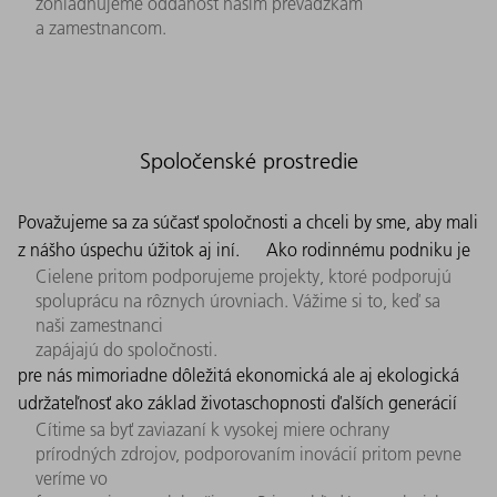
zohľadňujeme oddanosť našim prevádzkam
a zamestnancom.
Spoločenské prostredie
Považujeme sa za súčasť spoločnosti a chceli by sme, aby mali
z nášho úspechu úžitok aj iní.
Ako rodinnému podniku je
Cielene pritom podporujeme projekty, ktoré podporujú
spoluprácu na rôznych úrovniach. Vážime si to, keď sa
naši zamestnanci
zapájajú do spoločnosti.
pre nás mimoriadne dôležitá ekonomická ale aj ekologická
udržateľnosť ako základ životaschopnosti ďalších generácií
Cítime sa byť zaviazaní k vysokej miere ochrany
prírodných zdrojov, podporovaním inovácií pritom pevne
veríme vo