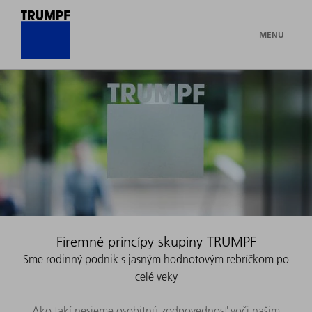
MENU
Firemné princípy skupiny TRUMPF
Sme rodinný podnik s jasným hodnotovým rebríčkom po
celé veky
Ako takí nesieme osobitnú zodpovednosť voči našim