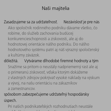
Naši majitelia
Zasadzujeme sa za udržateľnosť.
Nezávislosť je pre nás
Ako spoločník rodinného podniku dávame všetko, čo
robíme, do služieb zachovania budúcej
konkurencieschopnosti a ziskovosti, ale aj do
hodnotovej orientácie nášho podniku. Do nášho
hodnotového systému patrí aj náš výrazný spoločenský
a kultúrny záväzok.
dôležitá.
Vytvárame dlhodobé firemné hodnoty a tým
Snažíme sa pritom o neustály nadpriemerný rast ale aj
o primeranú ziskovosť, vďaka ktorým dokážeme
z vlastných zdrojov pokrývať vysoké náklady na výskum
a vývoj, na našu orientáciu na zákazníkov
a zamestnancov.
spôsobom zabezpečujeme udržateľný hospodársky
úspech.
Pri našich podnikateľských rozhodnutiach neustále