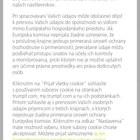
VÝKONOVÁ ELEKTRONIKA
ELEKTRICKÉ RUČNÉ NÁRADIE
SMART FACTORY
SOFTVÉR
SLUŽBY
APLIKÁCIE
ODVETVIA
PODNIK
KARIÉRA
PONUKY PRACOVNÝCH MIEST
PROFIL FIRMY
PREDSTAVENSTVO
SPRÁVA O HOSPODÁRENÍ
FIREMNÉ PRINCÍPY
ZHODA
SYSTÉM OZNAMOVANIA
SECURITY
TLAČOVÉ SPRÁVY
ČASOPISY
STABILITA
ŽIVOTNÉ PROSTREDIE & KLÍMA
SOCIÁLNE VECI & SPOLOČNOSŤ
VEDENIE PODNIKU