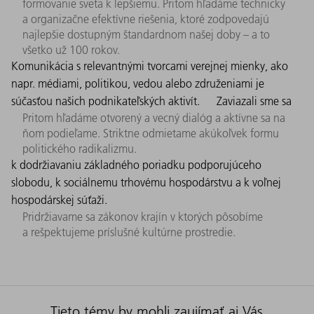
formovanie sveta k lepšiemu. Pritom hľadáme technicky
a organizačne efektívne riešenia, ktoré zodpovedajú
najlepšie dostupným štandardnom našej doby – a to
všetko už 100 rokov.
Komunikácia s relevantnými tvorcami verejnej mienky, ako
napr. médiami, politikou, vedou alebo združeniami je
súčasťou našich podnikateľských aktivít.
Zaviazali sme sa
Pritom hľadáme otvorený a vecný dialóg a aktívne sa na
ňom podieľame. Striktne odmietame akúkoľvek formu
politického radikalizmu.
k dodržiavaniu základného poriadku podporujúceho
slobodu, k sociálnemu trhovému hospodárstvu a k voľnej
hospodárskej súťaži.
Pridržiavame sa zákonov krajín v ktorých pôsobíme
a rešpektujeme príslušné kultúrne prostredie.
Tieto témy by mohli zaujímať aj Vás