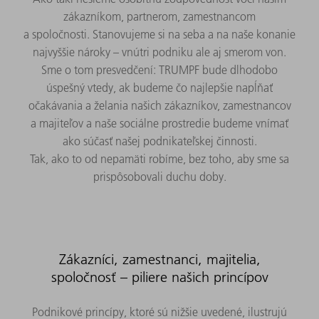
zákazníkom, partnerom, zamestnancom
a spoločnosti. Stanovujeme si na seba a na naše konanie
najvyššie nároky – vnútri podniku ale aj smerom von.
Sme o tom presvedčení: TRUMPF bude dlhodobo
úspešný vtedy, ak budeme čo najlepšie napĺňať
očakávania a želania našich zákazníkov, zamestnancov
a majiteľov a naše sociálne prostredie budeme vnímať
ako súčasť našej podnikateľskej činnosti.
Tak, ako to od nepamäti robíme, bez toho, aby sme sa
prispôsobovali duchu doby.
Zákazníci, zamestnanci, majitelia,
spoločnosť – piliere našich princípov
Podnikové princípy, ktoré sú nižšie uvedené, ilustrujú