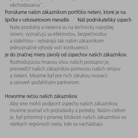
obchodovania“.
Ponúkame našim zákazníkom portfólio riešení, ktoré je na
špičke v celosvetovom meradle.
Náš podnikateľský úspech
Naše produkty a riešenia sú na technicky najvyššej
úrovni, vyznačujú sa efektivitou, bezpečnosťou
a stabilitou – vytvárajú tak našim zákazníkom
jednoznačné výhody voči konkurencii.
je do značnej miery závislý od úspechov našich zákazníkov.
Rozhodujúcou hnacou silou našich postupov je,
presvedčiť našich zákazníkov pomocou našich strojov
a riešení. Musíme byť pre nich zárukou inovácií
a zároveň spoľahlivým partnerom.
Hovoríme rečou našich zákazníkov.
Aby sme mohli podporiť úspechy našich zákazníkov,
musíme poznať ich požiadavky a potreby. Našim cieľom
je, byť prítomný v priamej blízkosti našich zákazníkov vo
všetkých regiónoch sveta, kde sa nachádzajú.