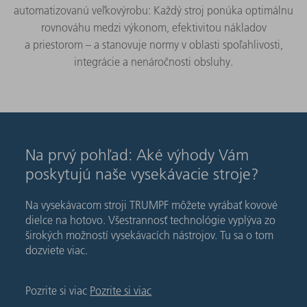
automatizovanú veľkovýrobu: Každý stroj ponúka optimálnu
rovnováhu medzi výkonom, efektivitou nákladov
a priestorom – a stanovuje normy v oblasti spoľahlivosti,
integrácie a nenáročnosti obsluhy.
Na prvý pohľad: Aké výhody Vám
poskytujú naše vysekávacie stroje?
Na vysekávacom stroji TRUMPF môžete vyrábať kovové
dielce na hotovo. Všestrannosť technológie vyplýva zo
širokých možností vysekávacích nástrojov. Tu sa o tom
dozviete viac.
Pozrite si viac
Pozrite si viac