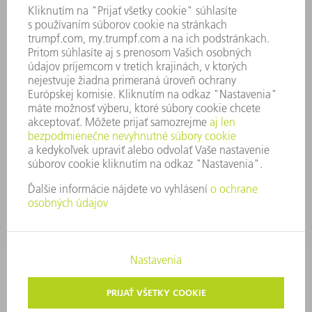
FIREMNÉ PRINCÍPY
ZHODA
SYSTÉM OZNAMOVANIA
SECURITY
TLAČOVÉ SPRÁVY
ČASOPISY
STABILITA
ŽIVOTNÉ PROSTREDIE & KLÍMA
SOCIÁLNE VECI & SPOLOČNOSŤ
VEDENIE PODNIKU
TIRÁŽ
OCHRANA ÚDAJOV
OZNAMOVANIE PROTISPOLOČENSKEJ ČINNOSTI
AUTORSKÉ PRÁVA A OCHRANNÁ ZNÁMKA
VOP TRUMPF SLOVAKIA
NASTAVENIA SÚKROMIA