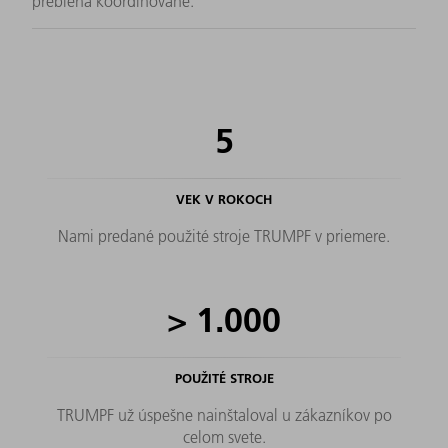
prebieha koordinovane.
5
VEK V ROKOCH
Nami predané použité stroje TRUMPF v priemere.
>
1.000
POUŽITÉ STROJE
TRUMPF už úspešne nainštaloval u zákazníkov po
celom svete.