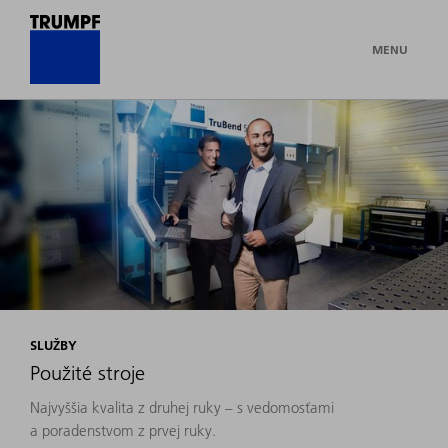
MENU
SLUŽBY
Použité stroje
Najvyššia kvalita z druhej ruky – s vedomosťami
a poradenstvom z prvej ruky.