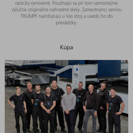
opticky vynovené. Používajú sa pri tom samozrejme
výlučne originálne náhradné diely. Zamestnanci servisu
TRUMPF nainštalujú u Vás stroj a uvedú ho do
prevádzky.
Kúpa