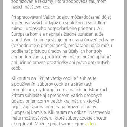
VÝKONOVÁ ELEKTRONIKA
ELEKTRICKÉ RUČNÉ NÁRADIE
SMART FACTORY
SOFTVÉR
SLUŽBY
APLIKÁCIE
ODVETVIA
PODNIK
KARIÉRA
PONUKY PRACOVNÝCH MIEST
PROFIL FIRMY
PREDSTAVENSTVO
SPRÁVA O HOSPODÁRENÍ
FIREMNÉ PRINCÍPY
ZHODA
SYSTÉM OZNAMOVANIA
SECURITY
TLAČOVÉ SPRÁVY
ČASOPISY
STABILITA
ŽIVOTNÉ PROSTREDIE & KLÍMA
SOCIÁLNE VECI & SPOLOČNOSŤ