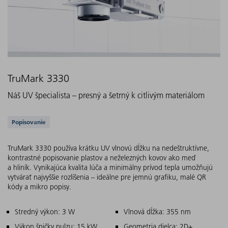
TruMark 3330
Náš UV špecialista – presný a šetrný k citlivým materiálom
Podporované aplikácie
Popisovanie
TruMark 3330 používa krátku UV vlnovú dĺžku na nedeštruktívne,
kontrastné popisovanie plastov a neželezných kovov ako meď
a hliník. Vynikajúca kvalita lúča a minimálny prívod tepla umožňujú
vytvárať najvyššie rozlíšenia – ideálne pre jemnú grafiku, malé QR
kódy a mikro popisy.
Hlavné znaky
Stredný výkon: 3 W
Vlnová dĺžka: 355 nm
Výkon špičky pulzu: 15 kW
Geometria dielca: 2D+