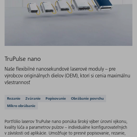
TruPulse nano
Naše flexibilné nanosekundové laserové moduly – pre
výrobcov originálnych dielov (OEM), ktorí si cenia maximálnu
všestrannosť
Podporované aplikácie
Rezanie
Zváranie
Popisovanie
Obrábanie povrchu
Mikro obrábanie
Portfólio laserov TruPulse nano ponúka široký výber úrovní výkonu,
kvality lúča a parametrov pulzov – individuálne konfigurovateľných
v závislosti od aplikácie. Umožňuje to presné popisovanie, rezanie,