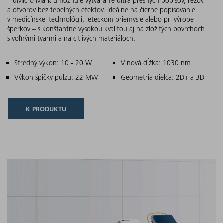
TruMicro Mark umožňuje vytváranie ultra presných popisov, rezov
a otvorov bez tepelných efektov. Ideálne na čierne popisovanie
v medicínskej technológii, leteckom priemysle alebo pri výrobe
šperkov – s konštantne vysokou kvalitou aj na zložitých povrchoch
s voľnými tvarmi a na citlivých materiáloch.
Hlavné znaky
Stredný výkon: 10 - 20 W
Vlnová dĺžka: 1030 nm
Výkon špičky pulzu: 22 MW
Geometria dielca: 2D+ a 3D
K PRODUKTU