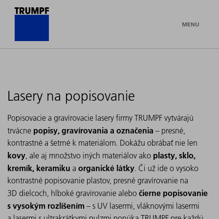
MENU
Lasery na popisovanie
Popisovacie a gravírovacie lasery firmy TRUMPF vytvárajú
popisy, gravírovania a označenia
trvácne
– presné,
kontrastné a šetrné k materiálom. Dokážu obrábať nie len
kovy
plasty, sklo,
, ale aj množstvo iných materiálov ako
kremík, keramiku
organické látky
a
. Či už ide o vysoko
kontrastné popisovanie plastov, presné gravírovanie na
čierne popisovanie
3D dielcoch, hlboké gravírovanie alebo
s vysokým rozlíšením
– s UV lasermi, vláknovými lasermi
a lasermi s ultrakrátkymi pulzmi ponúka TRUMPF pre každú