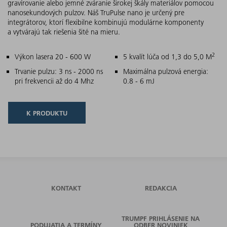
gravírovanie alebo jemné zváranie širokej škály materiálov pomocou
nanosekundových pulzov. Náš TruPulse nano je určený pre
integrátorov, ktorí flexibilne kombinujú modulárne komponenty
a vytvárajú tak riešenia šité na mieru.
2
Hlavné znaky
Výkon lasera 20 - 600 W
5 kvalít lúča od 1,3 do 5,0 M
Trvanie pulzu: 3 ns - 2000 ns
Maximálna pulzová energia:
pri frekvencii až do 4 Mhz
0.8 - 6 mJ
K PRODUKTU
KONTAKT
REDAKCIA
TRUMPF PRIHLÁSENIE NA
PODUJATIA A TERMÍNY
ODBER NOVINIEK