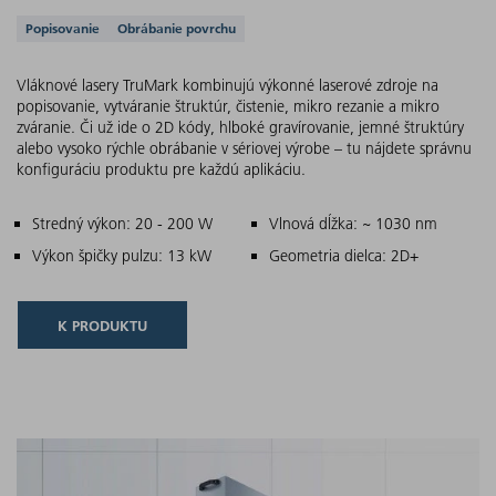
Podporované aplikácie
Popisovanie
Obrábanie povrchu
Vláknové lasery TruMark kombinujú výkonné laserové zdroje na
popisovanie, vytváranie štruktúr, čistenie, mikro rezanie a mikro
zváranie. Či už ide o 2D kódy, hlboké gravírovanie, jemné štruktúry
alebo vysoko rýchle obrábanie v sériovej výrobe – tu nájdete správnu
konfiguráciu produktu pre každú aplikáciu.
Hlavné znaky
Stredný výkon: 20 - 200 W
Vlnová dĺžka: ~ 1030 nm
Výkon špičky pulzu: 13 kW
Geometria dielca: 2D+
K PRODUKTU