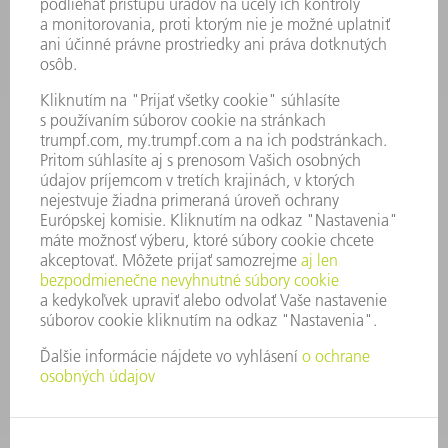
PONUKY PRACOVNÝCH MIEST
PROFIL FIRMY
PREDSTAVENSTVO
SPRÁVA O HOSPODÁRENÍ
FIREMNÉ PRINCÍPY
ZHODA
SYSTÉM OZNAMOVANIA
SECURITY
TLAČOVÉ SPRÁVY
ČASOPISY
STABILITA
ŽIVOTNÉ PROSTREDIE & KLÍMA
SOCIÁLNE VECI & SPOLOČNOSŤ
VEDENIE PODNIKU
TIRÁŽ
OCHRANA ÚDAJOV