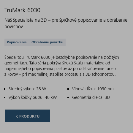
TruMark 6030
Náš špecialista na 3D – pre špičkové popisovanie a obrábanie
povrchov
Podporované aplikácie
Popisovanie
Obrábanie povrchu
Špecialitou TruMark 6030 je bezchybné popisovanie na zložitých
geometriách. Táto séria pokrýva širokú škálu materiálov: od
najjemnejšieho popisovania plastov až po odstraňovanie farieb
z kovov – pri maximálnej stabilite procesu a s 3D schopnosťou.
Hlavné znaky
Stredný výkon: 28 W
Vlnová dĺžka: 1030 nm
Výkon špičky pulzu: 40 kW
Geometria dielca: 3D
K PRODUKTU