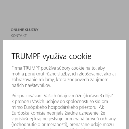
ONLINE SLUŽBY
KONTAKT
SÍDLA
PODUJATIA A TERMÍNY
PRIHLÁSENIE NA ODBER NOVINIEK
KARTA BEZPEČNOSTNÝCH ÚDAJOV
PRODUKTY
STROJE & SYSTÉMY
LASER
VÝKONOVÁ ELEKTRONIKA
ELEKTRICKÉ RUČNÉ NÁRADIE
SMART FACTORY
SOFTVÉR
SLUŽBY
APLIKÁCIE
ODVETVIA
PODNIK
KARIÉRA