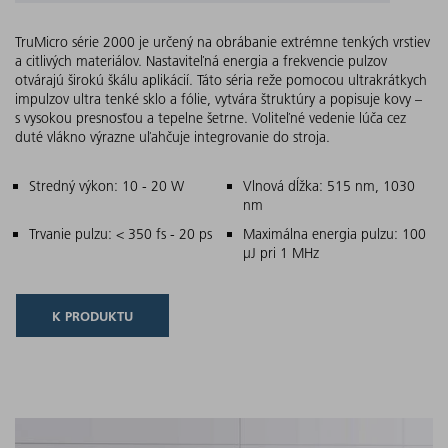
TruMicro série 2000 je určený na obrábanie extrémne tenkých vrstiev
a citlivých materiálov. Nastaviteľná energia a frekvencie pulzov
otvárajú širokú škálu aplikácií. Táto séria reže pomocou ultrakrátkych
impulzov ultra tenké sklo a fólie, vytvára štruktúry a popisuje kovy –
s vysokou presnosťou a tepelne šetrne. Voliteľné vedenie lúča cez
duté vlákno výrazne uľahčuje integrovanie do stroja.
Hlavné znaky
Stredný výkon: 10 - 20 W
Vlnová dĺžka: 515 nm, 1030
nm
Trvanie pulzu: < 350 fs - 20 ps
Maximálna energia pulzu: 100
µJ pri 1 MHz
K PRODUKTU