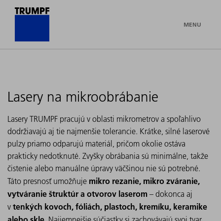
MENU
Lasery na mikroobrábanie
Lasery TRUMPF pracujú v oblasti mikrometrov a spoľahlivo
dodržiavajú aj tie najmenšie tolerancie. Krátke, silné laserové
pulzy priamo odparujú materiál, pričom okolie ostáva
prakticky nedotknuté. Zvyšky obrábania sú minimálne, takže
čistenie alebo manuálne úpravy väčšinou nie sú potrebné.
mikro rezanie, mikro zváranie,
Táto presnosť umožňuje
vytváranie štruktúr a otvorov laserom
– dokonca aj
tenkých kovoch, fóliách, plastoch, kremíku, keramike
v
alebo skle
. Najjemnejšie súčiastky si zachovávajú svoj tvar