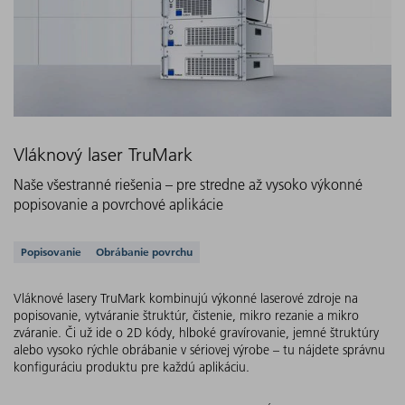
Vláknový laser TruMark
Naše všestranné riešenia – pre stredne až vysoko výkonné
popisovanie a povrchové aplikácie
Podporované aplikácie
Popisovanie
Obrábanie povrchu
Vláknové lasery TruMark kombinujú výkonné laserové zdroje na
popisovanie, vytváranie štruktúr, čistenie, mikro rezanie a mikro
zváranie. Či už ide o 2D kódy, hlboké gravírovanie, jemné štruktúry
alebo vysoko rýchle obrábanie v sériovej výrobe – tu nájdete správnu
konfiguráciu produktu pre každú aplikáciu.