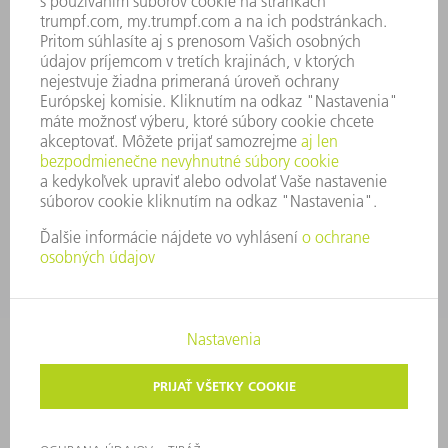
SYSTÉM OZNAMOVANIA
SECURITY
TLAČOVÉ SPRÁVY
ČASOPISY
STABILITA
ŽIVOTNÉ PROSTREDIE & KLÍMA
SOCIÁLNE VECI & SPOLOČNOSŤ
VEDENIE PODNIKU
TIRÁŽ
OCHRANA ÚDAJOV
OZNAMOVANIE PROTISPOLOČENSKEJ ČINNOSTI
AUTORSKÉ PRÁVA A OCHRANNÁ ZNÁMKA
VOP TRUMPF SLOVAKIA
NASTAVENIA SÚKROMIA
© 2026 TRUMPF