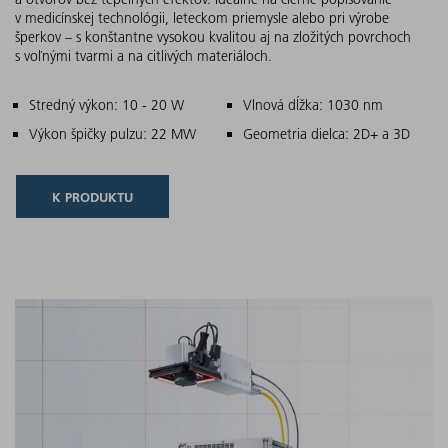
v medicínskej technológii, leteckom priemysle alebo pri výrobe
šperkov – s konštantne vysokou kvalitou aj na zložitých povrchoch
s voľnými tvarmi a na citlivých materiáloch.
Hlavné znaky
Stredný výkon: 10 - 20 W
Vlnová dĺžka: 1030 nm
Výkon špičky pulzu: 22 MW
Geometria dielca: 2D+ a 3D
K PRODUKTU