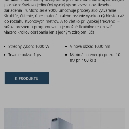
plochách: Svetovo jedinečný vysoký výkon lasera inovatívneho
zariadenia TruMicro série 9000 umožňuje procesy ako vytváranie
štruktúr, čistenie, úber materiálu alebo rezanie vysokou rýchlosťou až
do rozsahu štvorcových metrov. A to všetko pri vysokej frekvencii –
vďaka presnému programovaniu je možné flexibilne realizovať
viacero krokov obrábania len s jedným zdrojom lúča.
Hlavné znaky
Stredný výkon: 1000 W
Vlnová dĺžka: 1030 nm
Trvanie pulzu: 1 ps
Maximálna energia pulzu: 10
mJ pri 100 kHz
K PRODUKTU