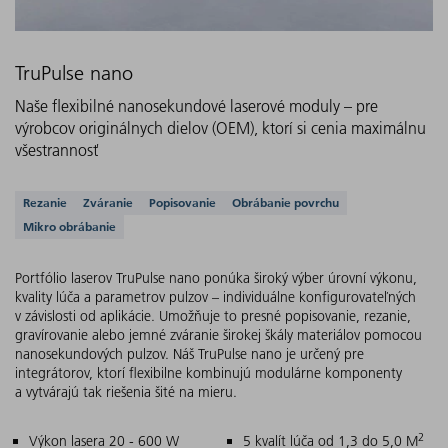
TruPulse nano
Naše flexibilné nanosekundové laserové moduly – pre
výrobcov originálnych dielov (OEM), ktorí si cenia maximálnu
všestrannosť
Podporované aplikácie
Rezanie
Zváranie
Popisovanie
Obrábanie povrchu
Mikro obrábanie
Portfólio laserov TruPulse nano ponúka široký výber úrovní výkonu,
kvality lúča a parametrov pulzov – individuálne konfigurovateľných
v závislosti od aplikácie. Umožňuje to presné popisovanie, rezanie,
gravírovanie alebo jemné zváranie širokej škály materiálov pomocou
nanosekundových pulzov. Náš TruPulse nano je určený pre
integrátorov, ktorí flexibilne kombinujú modulárne komponenty
a vytvárajú tak riešenia šité na mieru.
2
Hlavné znaky
Výkon lasera 20 - 600 W
5 kvalít lúča od 1,3 do 5,0 M