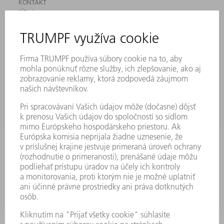
KONTAKT
SÍDLA
PODUJATIA A TERMÍNY
PRIHLÁSENIE NA ODBER NOVINIEK
KARTA BEZPEČNOSTNÝCH ÚDAJOV
PRODUKTY
STROJE & SYSTÉMY
LASER
VÝKONOVÁ ELEKTRONIKA
ELEKTRICKÉ RUČNÉ NÁRADIE
SMART FACTORY
SOFTVÉR
SLUŽBY
APLIKÁCIE
ODVETVIA
PODNIK
KARIÉRA
PONUKY PRACOVNÝCH MIEST
PROFIL FIRMY
PREDSTAVENSTVO
SPRÁVA O HOSPODÁRENÍ
FIREMNÉ PRINCÍPY
ZHODA