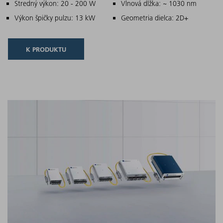
Hlavné znaky
Stredný výkon: 20 - 200 W
Vlnová dĺžka: ~ 1030 nm
Výkon špičky pulzu: 13 kW
Geometria dielca: 2D+
K PRODUKTU