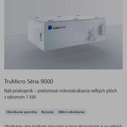
TruMicro Séria 9000
Náš priekopník – prelomové mikroobrábanie veľkých plôch
s výkonom 1 kW
Podporované aplikácie
Obrábanie povrchu
Rezanie
Mikro obrábanie
Obrábanie ultra krátkymi impulzmi je teraz ekonomické aj na veľkých