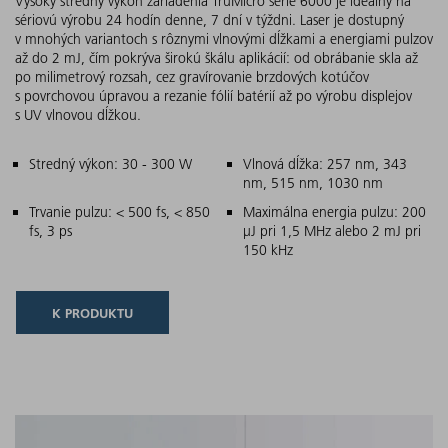
Vysoký stredný výkon zariadenia TruMicro série 6000 je ideálny na
sériovú výrobu 24 hodín denne, 7 dní v týždni. Laser je dostupný
v mnohých variantoch s rôznymi vlnovými dĺžkami a energiami pulzov
až do 2 mJ, čím pokrýva širokú škálu aplikácií: od obrábanie skla až
po milimetrový rozsah, cez gravírovanie brzdových kotúčov
s povrchovou úpravou a rezanie fólií batérií až po výrobu displejov
s UV vlnovou dĺžkou.
Hlavné znaky
Stredný výkon: 30 - 300 W
Vlnová dĺžka: 257 nm, 343
nm, 515 nm, 1030 nm
Trvanie pulzu: < 500 fs, < 850
Maximálna energia pulzu: 200
fs, 3 ps
µJ pri 1,5 MHz alebo 2 mJ pri
150 kHz
K PRODUKTU