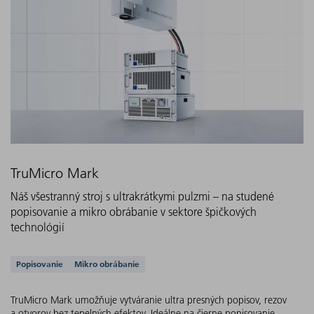
TruMicro Mark
Náš všestranný stroj s ultrakrátkymi pulzmi – na studené
popisovanie a mikro obrábanie v sektore špičkových
technológií
Podporované aplikácie
Popisovanie
Mikro obrábanie
TruMicro Mark umožňuje vytváranie ultra presných popisov, rezov
a otvorov bez tepelných efektov. Ideálne na čierne popisovanie