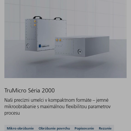
TruMicro Séria 2000
Naši precízni umelci v kompaktnom formáte – jemné
mikroobrábanie s maximálnou flexibilitou parametrov
procesu
Podporované aplikácie
Mikro obrábanie
Obrábanie povrchu
Popisovanie
Rezanie