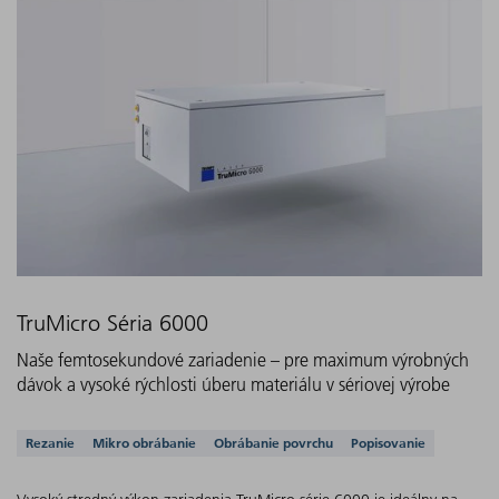
TruMicro Séria 6000
Naše femtosekundové zariadenie – pre maximum výrobných
dávok a vysoké rýchlosti úberu materiálu v sériovej výrobe
Podporované aplikácie
Rezanie
Mikro obrábanie
Obrábanie povrchu
Popisovanie